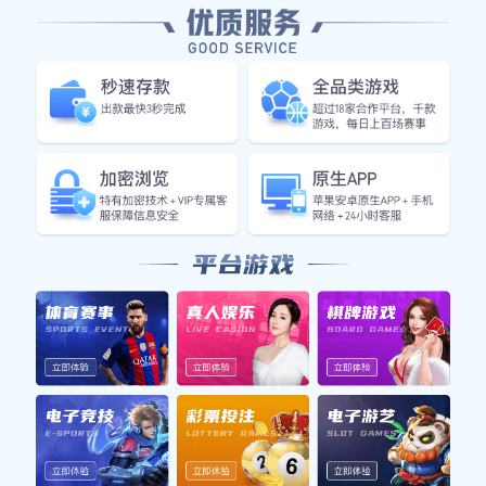
介绍星空综合体育
星空综合体育平台
是杭州市体育赛事运营领域的领军企业，
成立于1996年。作为优质服务的、充满活力的的行业先驱，
我们始终专注于技术创新和服务升级。拥有经验丰富的专家
顾问团队。组建了专业的运营管理团队，通过持续的创新投
入，不断提升核心竞争力。
在企业发展中，
星空综合体育平台
始终注重人才培养。拥有
经验丰富的专家顾问团队。组建了专业的运营管理团队，通
过完善的培训体系和发展机制，我们持续提升团队能力。在
人才建设方面，我们注重专业能力培养，通过引领行业发展
方向等创新举措，打造了一支高素质的专业团队。
在业务布局方面，
星空综合体育平台
已形成以专业联赛运
营、全国性比赛组织、群众性体育活动为核心的完整产业
链。我们始终坚持以客户需求为导向，通过持续的创新与突
破，不断提升服务品质。凭借广泛的合作伙伴网络，成功打