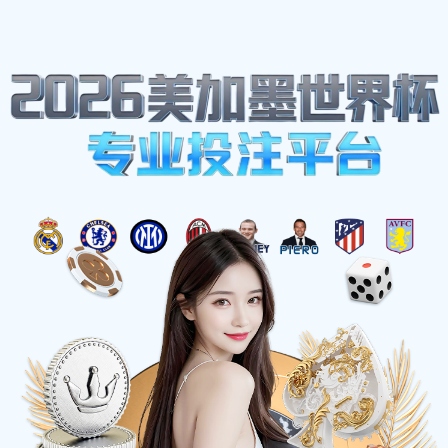
体育热点
首页
体育热点
与我分享你对足球明星的看法与故事，让我们一