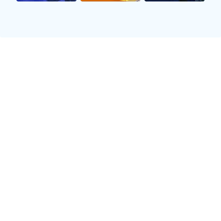
美女变装足球明星的真实身份揭秘引发热议与关
注