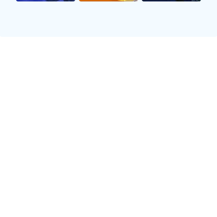
最终，在经过四节激烈角逐后，勇士队以明显优势
取得胜利，这不仅为他们的新赛季注入了信心，也
给球队提供了调整策略和磨合阵容的重要机会。而
对于太阳队而言，这场失利同样是一次宝贵的经验
积累，让他们看到了未来发展的方向。
2、球员表现分析
本场比赛中，勇士队明星球员库里发挥出色，他不
仅在三分线外频频命中，还通过突破制造罚球机
会，为球队贡献了重要得分。杜兰特同样表现不
俗，他在攻防两端都展现出顶级水准，不仅得分能
力强，同时也积极参与篮板争夺和防守协作，是球
队胜利的重要保证。
而对于太阳队而言，他们最亮眼的球员当属德文·布
克。他凭借着敏锐的进攻嗅觉，多次利用运球突破
撕扯开勇士防线，并送出几记精彩助攻。此外，新