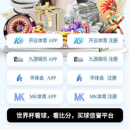
罗德里戈的足球之路：从天才少年到
世界级球星的成长历程
2025-07-04 11:35:17
罗德里戈的足球之路是一段充满激情与奋斗的成长
历程。从巴西的天才少年到如今世界级球星，他在
这条道路上经历了无数挑战与机遇。本文将从四个
方面详细探讨罗德里戈的成长历程，包括他的早期
生活、职业生涯的起步、在国际舞台上的表现以及
他对未来的展望。通过这些方面，我们能够更全面
地了解这位年轻球员是如何一步步崭露头角，成为
当今足坛备受瞩目的明星之一。
1、早期生活与家庭背景
罗德里戈出生于巴西圣保罗州的小城镇，他的家庭
并不富裕，但父母非常支持他的梦想。自小，罗德
里戈就表现出对足球的热爱，常常在街头巷尾踢