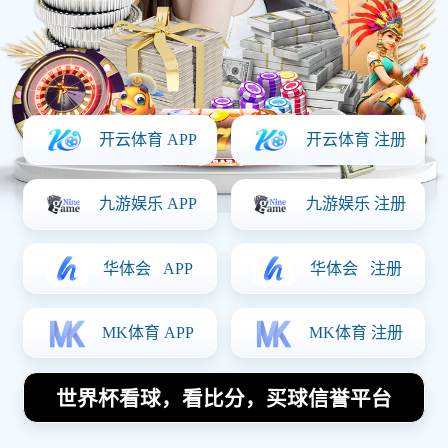
曼城与利物浦激战正酣实况回顾与精
彩瞬间分析
2025-07-05 05:01:57
在英超联赛中，曼城与利物浦的对决一直是球迷们
热议的话题。这两支球队不仅有着辉煌的历史，而
且在近年来的比赛中也展现出了强大的竞争力。本
文将从四个方面对这场激烈的交锋进行深入分析：
首先，我们将回顾比赛的前期准备和战术布局；其
次，重点分析比赛中的精彩瞬间及关键事件；接下
来，将探讨双方球员的表现以及他们在比赛中的重
要角色；最后，我们将总结这场激战对于本赛季英
超联赛走势的重要影响。通过这些方面的分析，希
望能为读者呈现出一幅生动而全面的曼城与利物浦
大战图景。
1、比赛前期准备及战术布局