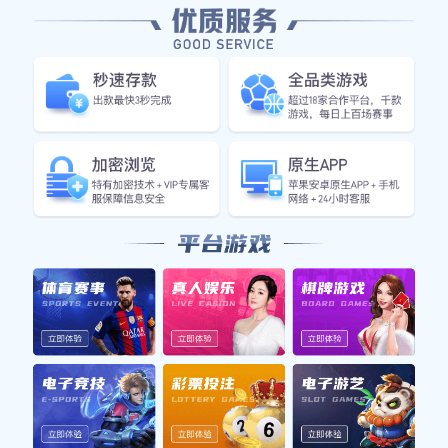
在每一次重大比赛之前，球队都会进行充分的准备
和战术布置。曼城与利物浦在此役前都进行了详细
的研究和安排。曼城主教练瓜迪奥拉针对利物浦快
速反击的特点，制定了控制中场、压迫防守的策
略。他希望通过控球来限制对手进攻机会，并利用
高位逼抢打乱对方节奏。
另一方面，克洛普作为利物浦主帅，也为球队制定
了相应战术。他强调利用快速反击和边路进攻来撕
扯曼城防线，同时要求后防线保持高度警惕，以应
对曼城强大的进攻火力。在这种高水平较量中，双
方教练之间的智慧博弈无疑成为了比赛的一大看
点。