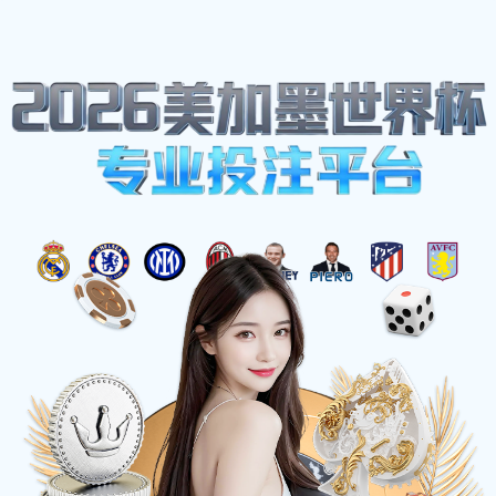
体育明星
首页
体育明星