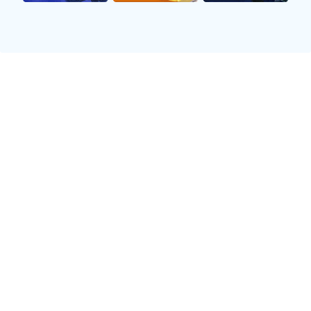
进入下半场后，两队依然保持高强度的拼抢与对
抗。最终，在第75分钟时，墨西哥再次展现出了顽
强拼搏精神，通过快速传递配合，再次打入一球锁
定胜局。全场比赛展现了激烈竞争和高水平技艺，
为观众奉献了一场精彩纷呈的足球盛宴。
2、战术表现分析
从战术角度来看，本场比赛展示了两队截然不同的
风格。墨西哥队采取的是一种灵活多变、高速反击
的战术体系。他们利用边路突破以及精准传中来创
造机会，这种打法在第一粒进球中得到了完美体
现。此外，中场控制是他们取胜的重要因素之一，
通过有效地拦截和组织，把握住了更多控球时间。
相比之下，威尔士则倾向于采用更为稳健的防守反