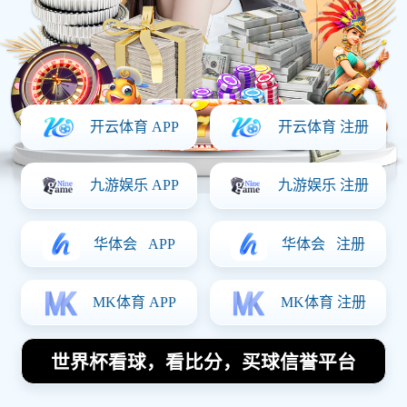
墨西哥与威尔士足球友谊赛精彩比分
回顾与分析
2025-08-08 19:06:38
本文将全面回顾和分析墨西哥与威尔士之间的足球
友谊赛，着重从比赛的精彩比分、战术表现、球员
状态和未来展望等四个方面进行深入探讨。首先，
将对比赛的结果做出概述，并指出其中的关键时刻
和影响因素；其次，围绕双方球队在比赛中的战术
安排及执行情况进行分析，探讨其对比赛结果的影
响；接着，将重点关注参赛球员的个人表现，包括
明星球员及年轻选手如何在比赛中发挥作用；最
后，基于本场友谊赛，总结两队在未来的潜力与挑
战，以期为读者提供更深刻的理解。通过这篇文
章，我们希望能让读者更好地了解这场友谊赛背后
的故事，以及它对两国足球发展的重要意义。