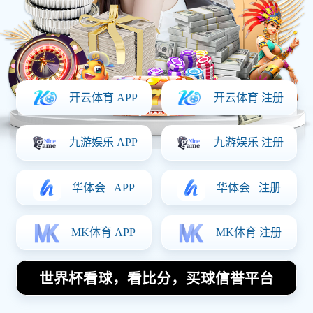
2019年马洛卡对阵西班牙人精彩回顾
与赛后分析
2025-08-16 02:25:31
2019年马洛卡对阵西班牙人的比赛是一场引人注目
的对决，展现了两队在西甲联赛中的激烈竞争。这
场比赛不仅是双方争夺积分的关键战役，也是各自
展示实力和战术的一次机会。本文将从四个方面详
细回顾这场精彩的比赛：比赛过程、球队表现、战
术分析以及赛后影响。通过对这些方面的深入探
讨，我们能够更好地理解这场比赛的重要性及其对
后续赛事的潜在影响。
1、比赛过程回顾
2019年10月19日，在马洛卡主场进行的这场较量吸
引了大量球迷前来观赛。开场不久，马洛卡就展现
出强烈的进攻欲望，在第15分钟时，凭借一记精彩