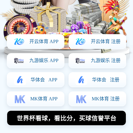
热火再胜篮网，升至东部第四：进击
的迈阿密不止步
2025-04-01 14:06:52
在2024年8月15日的一场激烈角逐中，迈阿密热火
队再一次用他们顽强的意志和出色的团队合作，战
胜了布鲁克林篮网队。这场比赛不仅是对球队实力
的一次重要检验，更是让热火成功跻身东部第四的
重要一战。热火队在这场比赛中的表现让球迷们为
之沸腾，同时也让整个联盟对他们刮目相看。
本场比赛一开始，篮网队就展现出了强大的进攻火
力，凭借凯文·杜兰特和凯里·欧文的精湛个人技术，
篮网队一度取得了两位数的领先优势。迈阿密热火
队并没有因此气馁。相反，他们冷静地调整策略，
通过一系列精准的防守反击，逐渐缩小比分差距。
巴姆·阿德巴约和吉米·巴特勒在关键时刻的表现尤为