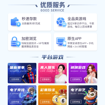
突出，不仅在防守端有效地限制了篮网的核心球
员，还在进攻端持续给对手施加压力。
值得一提的是，热火队的年轻球员也在本场比赛中
发挥了至关重要的作用。泰勒·希罗的三分球让对手
防不胜防，而加布·文森特的突破和组织能力更是让
篮网的防线疲于应对。这些年轻球员的崛起为热火
队提供了更多的战术选择，也为他们本赛季的持续
进步奠定了坚实基础。
比赛进入最后一节，场上局势愈发紧张。篮网队试