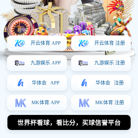
2008年AC米兰对阵拉齐奥经典对决
回顾与精彩瞬间分析
2025-08-23 23:31:30
2008年，AC米兰与拉齐奥的对决成为了意甲历史
上的经典之战。这场比赛不仅仅是一场普通的联赛
较量，更是两支豪门之间的巅峰对决。本文将从比
赛背景、精彩瞬间、战术分析和球员表现四个方
面，对这场经典对决进行详细回顾与分析。通过这
些角度，我们可以更深入地理解这场比赛的重要性
以及其在足球史上的地位。无论是战术布置的巧
妙，还是球员们在比赛中的高光时刻，这场对决都
展现了顶级足球的魅力。
1、赛事背景及意义
2008年的AC米兰正处于一个重要的转型期。在经
历了辉煌的冠军年代之后，球队面临着阵容更新和