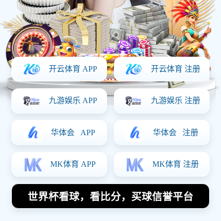
圣洛伦与帕尔梅的精彩对决揭示足球
战术与球队实力的较量
2025-08-31 01:27:32
在足球的世界里，战术与球队实力的较量时常决定
比赛的胜负。圣洛伦与帕尔梅之间的精彩对决，不
仅展现了两队各自独特的风格，更揭示了现代足球
中战术布局的重要性。通过分析这场比赛，我们可
以从多个角度深入探讨如何通过战术安排和团队协
作来提升球队整体表现。本文将从战术选择、球员
表现、教练策略以及心理素质四个方面，详细解读
圣洛伦与帕尔梅之间的较量，并希望借此阐述出足
球比赛中力量与智慧相结合的重要性。
1、战术选择的博弈
在这场对决中，圣洛伦和帕尔梅分别采用了各自擅
长的战术体系。圣洛伦倾向于快速反击，通过灵活