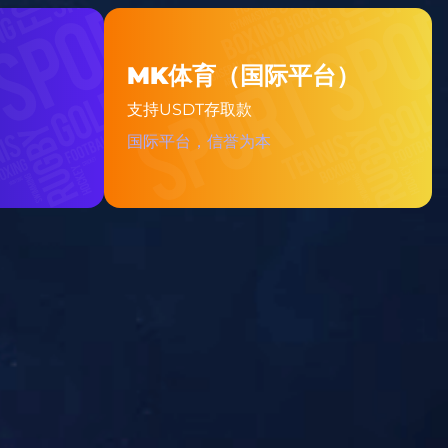
最新资讯
最新转场足球明星名单揭晓引发
球迷热议与期待
2026-01-09 21:06:29
从巅峰到谷底足球明星背后的悲
惨人生故事揭秘
2026-01-04 16:50:03