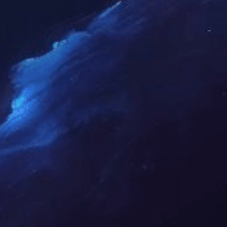
美女变装足球明星的真实身份揭
秘引发热议与关注
2025-12-20 23:22:51
足球明星被替换的背后故事揭晓
你知道是谁吗
2025-12-20 07:38:48
梦中邂逅足球明星他暗恋我心跳
加速的奇妙旅程
2025-12-19 14:51:02
足球明星与詹姆斯的相似之处揭
示了运动员的共同魅力与奋斗精
神
2025-12-16 13:17:39
导航