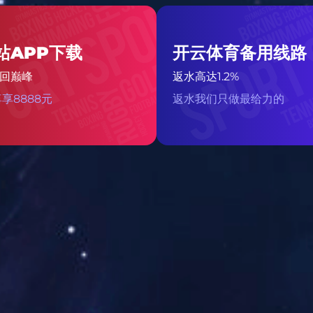
及双方近期状态对比
即将进行的比赛进行全面的前瞻分析，重点关注双
史交锋记录等方面。首先，我们将探讨两支球队在
联赛中的竞争态势。接着，我们会分析双方的战术
能影响比赛结果。最后，将通过对比各自的关键球
通过这篇文章，读者能更深入地理解这场激烈较量
健，球队在最近几轮中取得了几场重要胜利。这些
积分榜上逐步逼近领先球队。尤其是他们主场作战
使得对手难以应对。此外，亚特兰大的主场氛围也