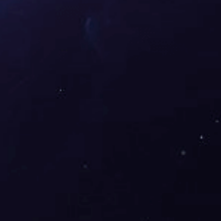
介绍星空综合体育
体育热点
体育明星
服务种类
互动星空综合体育官网