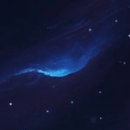
而对于西雅图海湾者来说，其明星前锋同
射门能力，是球队最大的威胁所在。如果
时，中场组织者也是无可替代的一环，他
全队士气。
星空综合体育平台
4、历史交锋记录回顾
根据过去几年的交锋记录来看，亚特兰大
衡。但从最近几次交手来看，亚特兰大稍
备一定优势。这种心理暗示往往能够影响
体现出来。
此外，两队过往交手时总会产生一些经典
都让这项赛事增加了不少观赏性。这种激
间的较量，并不断寻求改进方案，以期在
因此，本次交锋不仅仅是一场普通赛事，
景下，无论哪一方都不会轻易放弃，相信
待这一刻到来！
总结：