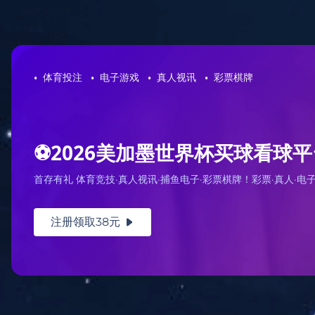
邵武市恢席洞24号
+15033500734
首