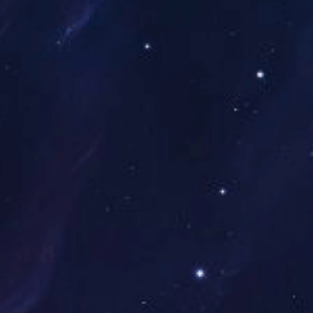
夺季后赛名额的行列，但近期状态起伏不定。他们
在积分榜上的位置并不理想。不过，在上一轮比赛
能够成为本场比赛的一剂强心针。
联队占据了一定优势。然而，足球比赛充满变数，
精彩表现逆袭，因此本场较量依然充满悬念。