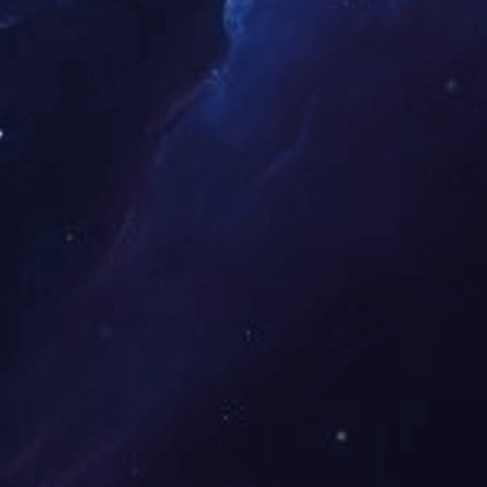
样是一名不可或缺的人物。他拥有快速突破和精准
他能提前找到感觉，对方后卫必然要绷紧神经。同
需要调动全局，为前锋们提供更多机会，从而提升
联队与西雅图海湾者之间存在着一定程度上的平
微占据优势，无论是在整体实力还是心理层面都具
到新一轮交锋中的表现，尤其是在关键时刻更容易
瞬间，那些令人难忘的大比分逆转或者绝杀瞬间，
烈竞争所带来的火花，也促使双方愈加重视彼此之
未来赢得更多胜利。
更是两支球队历史积淀下来的延续。在这样一个背
必将上演一場精彩绝伦的足球盛宴，让我们共同期