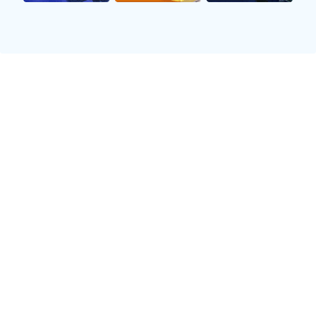
值得注意的是，两队都面临伤病困扰，这可能影响
到最终首发阵容。例如，若狼队某些关键球员未能
及时复出，将可能削弱他们在进攻端的威胁。而对
于伯恩利来说，保持主力后卫健康尤为重要，因为
面对狼队迅猛的攻击，他们需要齐心协力确保后防
稳固。
2、主要球员表现
在狼队中，有几位核心球员对于球队胜负起着至关
重要的作用。其中，中场核心内维斯以其精准的传
球和良好的视野著称，他不仅可以组织进攻，还能
通过远射得分，是对手防线必须重点盯防的人物。
此外，锋线上的希门尼斯也是威胁重重，他不仅具
备出色的个人技术，更有很强的位置感，经常能够
把握住机会。