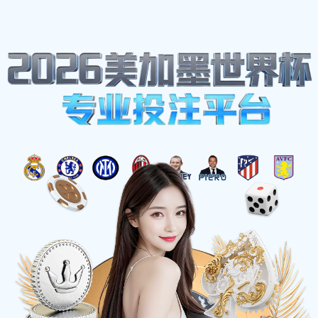
体育明星
首页
体育明星