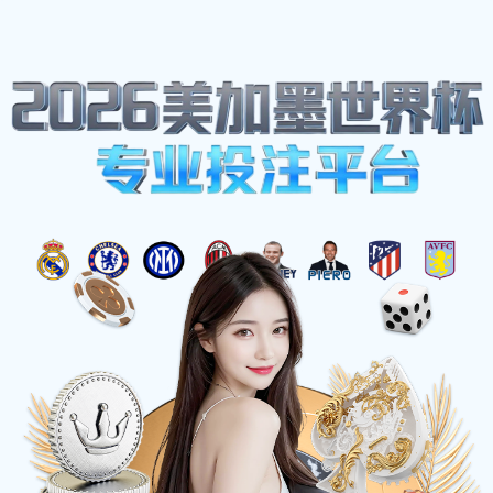
体育明星
首页
体育明星