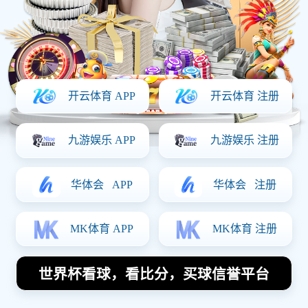
悉尼与首尔FC的较量结果揭晓谁在这
场比赛中失利了
2025-10-07 10:51:50
在这场备受关注的足球比赛中，悉尼FC与首尔FC展
开了激烈对抗。比赛不仅吸引了众多球迷的目光，
也成为两队实力较量的重要舞台。本文将从多个角
度详细分析此次比赛的结果，揭示谁在这场较量中
失利，以及各自的表现和战术安排对最终结果产生
的影响。此外，我们还将探讨双方球队在比赛中的
亮点和不足，以期为读者呈现一个全面深入的赛后
解读。通过细致的分析，读者能够更好地理解这场
精彩比赛背后的故事。
1、比赛前期准备
悉尼FC与首尔FC在比赛前进行了充分的准备。悉尼
FC作为澳大利亚联赛中的劲旅，在技战术上十分成