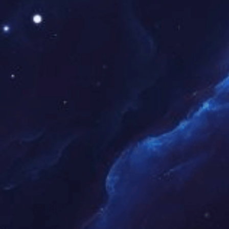
准。在此次对抗中，深圳网球队展现出了更加成熟
正手和反手击球，还擅长使用旋转球以及切削球等
预测。
础技术上扎实，但缺乏一些创新性的打法。尽管如
了出色的控场能力，通过精准的落点选择让对手难
自特色。深圳队利用其多样化技战术策略制造了更
的技术储备，以增强应变能力及整体竞争力。
场比赛中，深圳网球队表现出了极强的自信心，即
种良好的心理状态为他们带来了很多关键分数，同
紧张，一些关键分数未能把握住，这反映出他们在
，他们需要进一步加强比赛临场应变能力，以应对
视心理素质的培养。尤其是南京队，更需着力提升
冷静思考能力，从而增强整体战斗力。