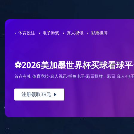
邵武市恢席洞24号
+15033500734
首