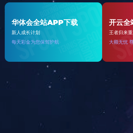
深圳网球队与南京网球队赛后
2025-10-09 06:51:44
本文将对深圳网球队与南京网球队的比赛
用上的差异。首先，我们从体能、技术、
示两支球队在比赛中的优势与不足。通过
动的竞技特点，也为今后的训练和比赛提
的关键因素，并展望未来的发展方向。
1、力量对比分析
深圳网球队在力量上具有明显优势，队员
底线抽击时能够产生更大的击球力度，从
中，深圳队员通过强有力的击球多次迫使
相比之下，南京网球队虽然整体力量稍显