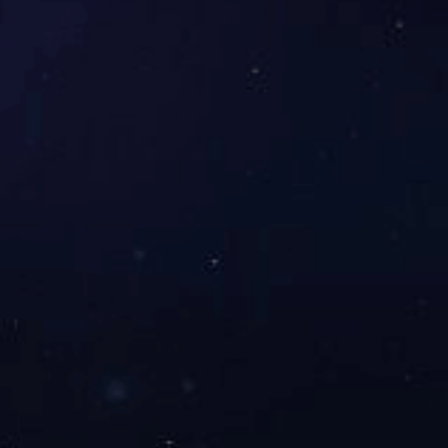
赋少年到NBA明星的成长故事
染情况引发全球关注及影响分析
网站地图
XML
合体育