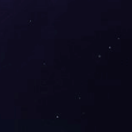
介绍星空综合体育
体育热点
体育明星
服务种类
互动星空综合体育官网