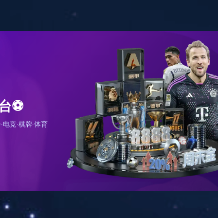
页
介绍星空综合体育
体育热点
体育明星
服务种类
体育明星
首页
体育明星