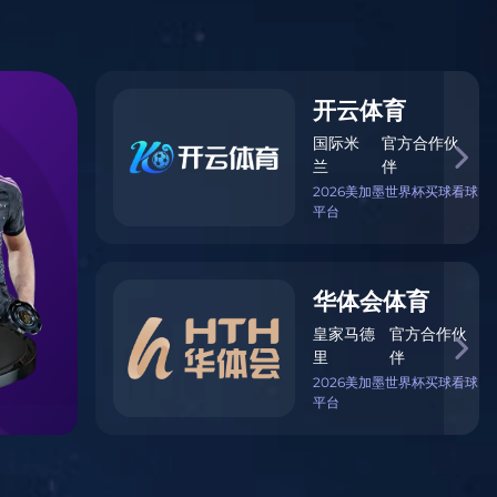
找到我们 :
互动星空综合体育官网
立即预约