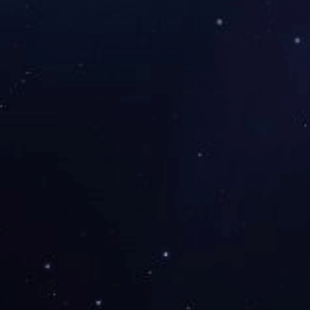
杰伦格林的崛起之路：从天
上一篇：
国外足球明星新冠病毒感
下一篇：
导航
首页
星空·综合(体育中国)官方网站✅🏆
『dtqcwd.com』🏆✅是世界顶级真人游戏
介绍星空综
让生活更精彩!为国内游戏玩家打造的全球
体育热点
最顶级乐趣游戏APP,提供下载、入口、首
体育明星
页、平台、登陆、官网、二十四小时专属客