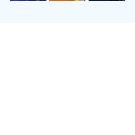
最后，为了培养新一代羽毛球人才，俱乐部还主动
开展青训计划。通过组织各类青少年培训班和赛
事，让更多孩子接触并热爱羽毛球，这不仅为未来
输送新鲜血液，也为重庆羽毛球的发展奠定了坚实
基础。
2、创新训练方式
除了团队建设外，创新训练方式也是重庆羽毛球队
的一大亮点。为了适应不同对手的战术特点，教练
组不断调整训练内容，引入现代科技辅助训练。例
如，通过视频分析技术，对比赛进行回放与解读，
让队员准确把握自身优劣势，从而有针对性地改进
技巧。
同时，为提高体能素质和技能水平，球队还制定了
一套科学合理的训练计划。包括力量、速度、耐力
等各项指标均有所涵盖。此外，他们还特别注重心