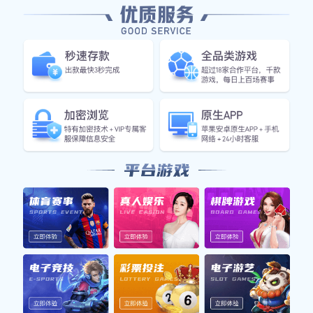
首先，重庆羽毛球队能够在世界杯预选赛中取得佳
绩，与其扎实的团队建设密不可分。在队伍成立之
初，教练组便注重构建良好的团队氛围，强调队员
间的信任与合作。通过定期举办团建活动，加强了
彼此之间的沟通，使得队员们能够更好地理解彼
此，提高默契度。
其次，在人才引进方面，重庆羽毛球队采取了多元
化策略。他们不仅关注本地优秀运动员，还积极引
入外省乃至国外顶尖球员。这种开放性的做法，不
仅丰富了球队的人才结构，也为年轻运动员提供了
学习和成长的平台，从而提升整体竞技水平。