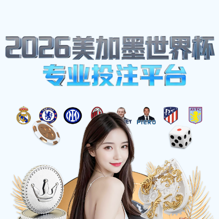
体育明星
首页
体育明星