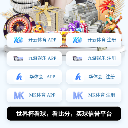
赛后复盘：上海网球队与杭州网球队
的战术配合与表现分析
2025-10-30 18:45:00
本文旨在对上海网球队与杭州网球队之间的比赛进
行深入的赛后复盘，重点分析两支队伍在战术配合
和表现上的特点。通过对比赛过程中的关键时刻、
球员表现、战术部署以及应变能力等多个方面进行
细致探讨，揭示出双方在较量中所展现出的技战术
水平和心理素质。文章将从战术布局、进攻策略、
防守组织及替补角色四个方面进行详细阐述，并最
终总结双方在比赛中的优缺点，以便为今后的训练
与比赛提供参考。
1、战术布局分析
在本场比赛中，上海网球队的战术布局显得格外紧
凑，他们充分利用了主场之利，通过合理的区域划