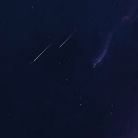
和细腻触球，将对手晃动得失去重心。
另一位传奇人物是巴西球星罗纳尔迪尼奥
展示了他的灵活性，也反映了他对比赛节
奥常常利用身体假动作来迷惑对手，为自
除了梅西和罗纳尔迪尼奥，葡萄牙巨星克
他以强大的身体素质和出色速度著称，通过