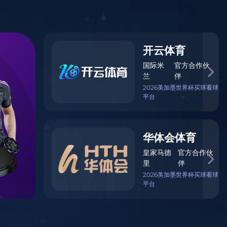
找到我们 :
互动星空综合体育官网
立即预约