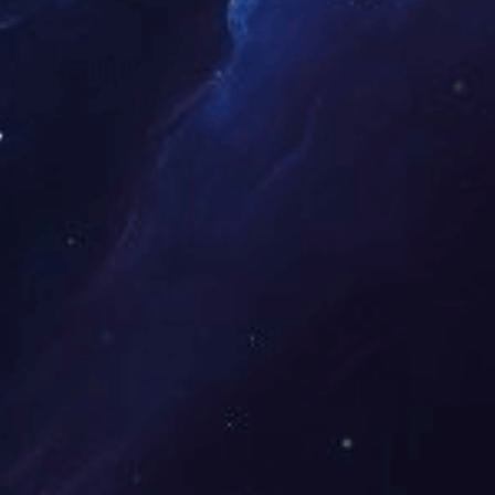
防线。
位比利时国脚凭借着超强视野和高超技艺，被认为
同角度及力量完成各种类型的传递，无论是短距离
位置，大大提高球队进攻效率。
极高反应能力与专业技能。而一些顶级守门员通过
如，意大利传奇守门员布冯，其扑救能力堪称一
总能在瞬息万变中做出正确判断，有效阻挡各类射
移动和果敢扑救而闻名于世。他所采用的不仅是科
得他在面对点球等压力情况下依旧保持冷静，从而
成为世界级守护神。
一对一防守以及横向扑救著称。在面对单刀机会
能力，将对方攻击化解于无形。这些顶尖守门员凭
。