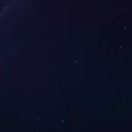
皆拥有令人赞叹不已的独特绝招，他们通过不断磨
为我们呈现了一场又一场精彩纷呈的视觉盛宴。这
个足球文化的重要组成部分，对后来的年轻玩家产
准射门，从巧妙传球到守门员绝技，每一个方面都
这项运动的人来说，学习并掌握这些技艺，不仅能
运动所蕴含的不竭魅力！
：从默默无闻到荣耀绽放的奋斗故事
与韵味探讨之旅