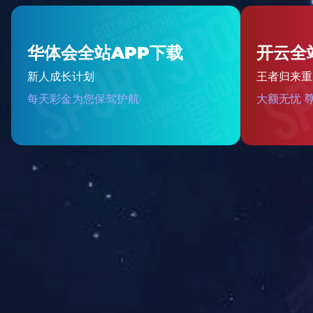
足球明星绝招大揭秘各路传奇
2025-11-11 07:27:52
在足球的历史长河中，许多传奇球员以其
们不仅拥有卓越的技术，更是将个人风格
绝招。本文将对这些足球明星的绝招进行
在比赛中的应用。我们将从四个方面进行
妙传球方式以及守门员的绝技。通过对这
理解足球艺术之美。
1、经典盘带技术
盘带作为足球运动中最基本也是最重要的
现出非凡的才能。例如，阿根廷巨星梅西
性的“梅西盘带”成为无数年轻球员模仿