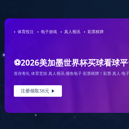
邵武市恢席洞24号
+15033500734
首