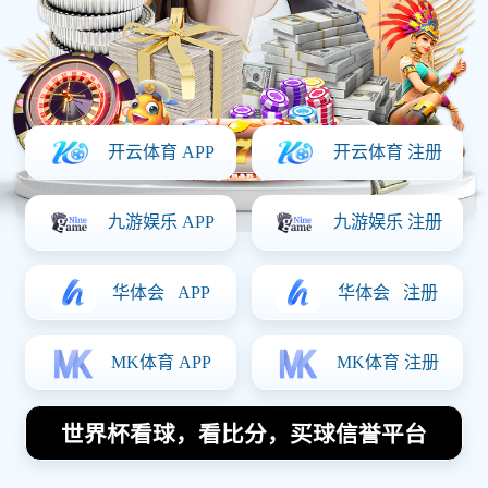
加拿大足球明星的辉煌成就与未来发
展展望
2025-11-13 09:00:56
本文旨在探讨加拿大足球明星的辉煌成就与未来发
展展望。首先，我们将回顾加拿大足球历史上杰出
运动员的成就，他们不仅在国内联赛中崭露头角，
更在国际舞台上为国家争光。其次，分析这些球员
在技术、战术和心理素质上的卓越表现，以及他们
如何激励新一代球员。接着，将关注加拿大足球的
整体发展，包括青训体系、职业联赛的壮大以及国
家队的进步。此外，展望未来，加拿大足球将在全
球化背景下迎来更多的发展机遇与挑战，尤其是在
2026年世界杯的影响下。通过这些方面的深入分
析，我们希望能全面呈现出加拿大足球明星所取得
的辉煌成就及其对未来发展的积极影响。