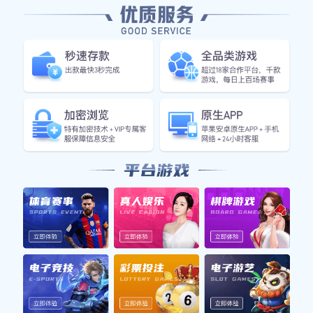
1、历史上杰出球员回顾
加拿大足球历史悠久，但真正让世界瞩目的则是近
几年来涌现出的多位杰出球员。其中最具代表性的
当属阿尔芳索·戴维斯，他不仅是拜仁慕尼黑的重要
成员，也在国际比赛中屡次展现出超凡的技艺和速
度。他以迅猛的突破和精准的传球赢得了全球球迷
的喜爱，同时也为加拿大国家队带来了巨大的荣
誉。
此外，还有其他优秀球员如克里斯蒂安·波利斯奇，
他在切尔西俱乐部同样发挥了重要作用，并成为美
国职业足球大联盟（MLS）之外最成功的北美球员
之一。这些球员通过他们卓越的表现，不仅提升了
个人价值，同时也为整个国家树立了标杆，让更多
年轻人投身于这项运动。