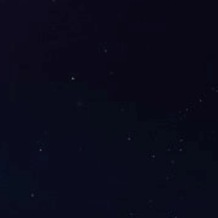
介绍星空综合体育
体育热点
体育明星
服务种类
互动星空综合体育官网