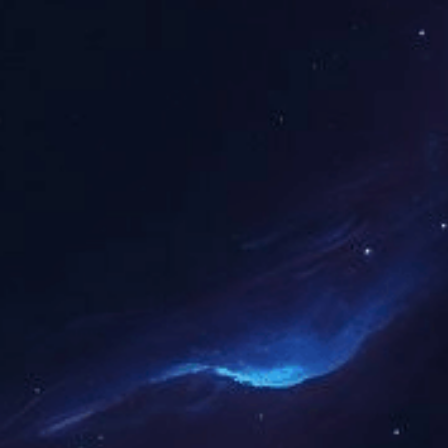
势，还能够融入球队文化和打法的球员。
的关系，融入了球队的整体打法，这使得
星空综合体育官方网站
外援的加盟还给球队的年轻球员们带来了
竞技，年轻球员能够从中吸取他们在比赛
疑是一笔重要的财富。年轻球员通过与外
加成熟，这为球队在季后赛中的表现打下
展望即将到来的季后赛，江苏肯帝亚有了
球队的目标不仅仅是进入季后赛，更是在
来为球队注入了新的动力和希望，也让球
总而言之，江苏肯帝亚通过引进外援，成
CBA联赛更高荣誉的决心。在接下来的
多精彩的比赛时刻。无论是在场上还是场
赛的征程即将开始，让我们拭目以待江苏
马竞官方宣布续约苏亚雷
上一篇：