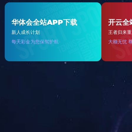
江苏肯帝亚引进外援实力大增
2025-04-14 19:07:23
江苏肯帝亚篮球俱乐部一直以来在CBA
引进高水平外援，极大提升了整体实力。
的防守端提供了更多的选择和变化。对于
后赛做出的重要准备，旨在进一步提升球
江苏肯帝亚的管理层深知，要在竞争激烈
发挥远远不够。因此，俱乐部高层早早着
定了数位实力超群的国际球员。这些外援
准，他们的加盟无疑为球队注入了新鲜血
外援的引入不仅仅是在纸面上提升了江苏
竞争的氛围。国内球员在日常训练中不断
的状态和技术水平。这种良性互动不仅使