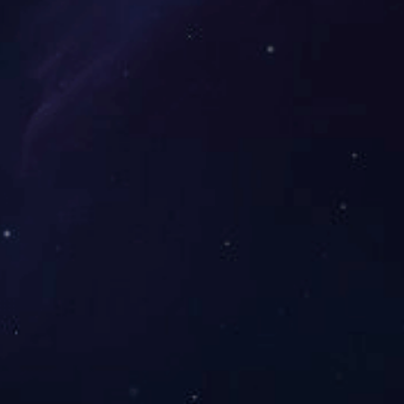
迷热议：未来身份猜测不断
网站地图