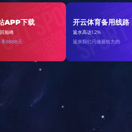
，备战季后赛
联赛中保持着强大的竞争力，而本赛季球队更是通过
外援的到来不仅增强了球队的进攻火力，也为球队
江苏肯帝亚而言，这一战略调整是为即将到来的季
队在关键时刻的表现。
的CBA联赛中立足并进入季后赛，光靠国内球员的
手寻找合适的外援，通过多方考察和谈判，最终敲
无论是在个人技术还是比赛经验上都具备很高的水
液。
肯帝亚的战斗力，更是在球队内部形成了一种良性
受到外援的挑战，这种竞争促使他们必须提升自己
得每一名球员都能在比赛中发挥出最佳状态，也使