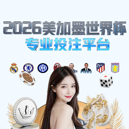
体育明星
首页
体育明星