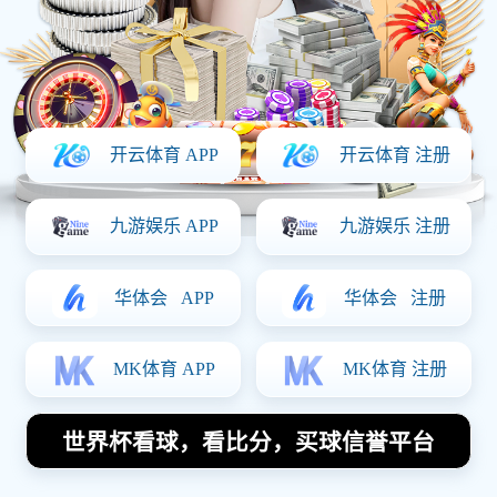
6号球衣的足球明星们在赛场上的精
彩表现与传奇故事
2025-12-15 22:44:00
在足球的世界中，球衣号码不仅仅是一个简单的标
识符，它背后承载着无数传奇与故事。尤其是6号球
衣，作为许多足球明星的选择，常常代表着防守、
领导力和战术智慧。本篇文章将围绕“6号球衣的足
球明星们在赛场上的精彩表现与传奇故事”展开，从
多个角度探讨这些伟大球员如何在绿茵场上展现他
们的才华与个性。我们将从历史背景、经典瞬间、
影响力以及个人成就这四个方面深入分析，让读者
更全面地了解6号球衣背后的意义及其交织出的传奇
故事。
1、历史背景与文化意义
6号球衣在足球历史上有着特殊的地位。在早期的比