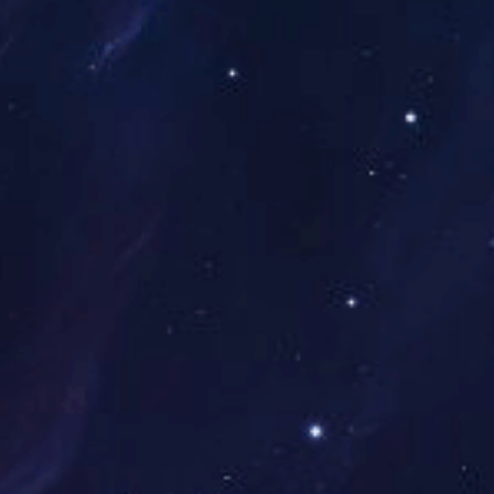
出超凡的天赋和潜力。他们在各类青少年比赛中不
一步都充满艰辛。有些人在十几岁时便离开家乡，
和决心为他们未来的发展奠定了基础。
机会，进入更高水平的联赛。在这个过程中，他们
益友，这些人帮助他们塑造了更加成熟稳重的人