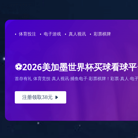
邵武市恢席洞24号
+15033500734
首