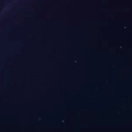
独特的人生轨迹。他们不仅是优秀运动员，也是当
，实现梦想，并以各种方式影响他人，为社会做出
illustrates that success is not merely由金钱或名望衡
积极回应社会需求所构成。因此，我们可以期待，
时也希望越来越多的人能从中汲取灵感，不断前
涯与成就全景介绍及精彩图片展示
之处揭示了运动员的共同魅力与奋斗精神