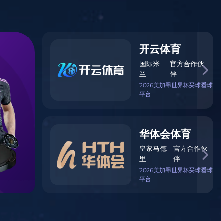
找到我们 :
互动星空综合体育官网
立即预约