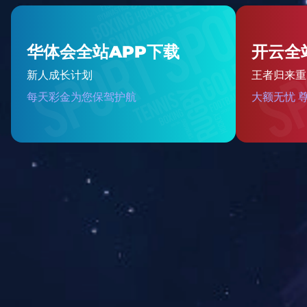
代言奔驰的足球明星背后的故
2025-12-16 09:51:24
本文将深入探讨代言奔驰的足球明星背后
领军品牌，选择了一些世界顶级足球明星
这些运动员个人成就的认可。我们将从四
他们在职业生涯中的重要时刻、代言奔驰
响力回馈社会。通过这些分析，我们能更
联系。
1、足球明星的成长背景
许多代言奔驰的足球明星都有着不平凡的
挑战。例如，有些球员来自贫困地区，家
爱，他们逐渐崭露头角。在这样的背景下