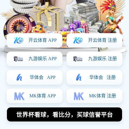
湖人胜独行侠，AD状态回勇威震全场
2025-05-05 15:44:27
在万众期待的一场NBA比赛中，洛杉矶湖人队在主
场迎战达拉斯独行侠队。这场比赛的焦点无疑是湖
人队的当家球星安东尼·戴维斯，因伤缺席多场比赛
的他，终于在这场比赛中强势回归。比赛开始后，
AD立即展现出他在攻防两端的绝对统治力，他不仅
连续命中关键投篮，还在防守端多次封盖对手，彻
底遏制了独行侠的攻势。
AD的表现不仅激励了队友，也让主教练信心倍增。
比赛第一节，湖人队就凭借AD的高效发挥建立起两
位数的领先优势。AD在内线的统治力使独行侠的防
守完全失效，无论是低位单打还是高位跳投，他都
能够轻松得分。而在防守端，他更是表现出了惊人
的活力，多次封盖对手的投篮，并通过精准的篮板