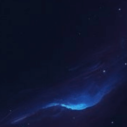
展望未来，广东男篮的首场胜利无疑为他
季中，球队将继续面对来自各队的挑战。
了应对各种困难的能力。球队的明星球员
队合作无疑是广东男篮成功的关键因素。
星空综合体育平台
在新赛季的征程中，广东男篮需要继续保
优化。面对不同的对手，球队需要灵活应
战术上的调整。这样的战术灵活性，将帮
球队的胜算。
广东男篮还需要注重对年轻球员的培养和
和上场机会将对球队的未来发展起到至关
仅能够保持球队的活力，也能够为未来的
将得到进一步提升，为争夺总冠军提供更
广东男篮在新赛季的首胜不仅是一个良好
队的稳定发挥和全体成员的共同努力，将
篮在接下来的比赛中继续发挥出色，为球
之路再添光彩。