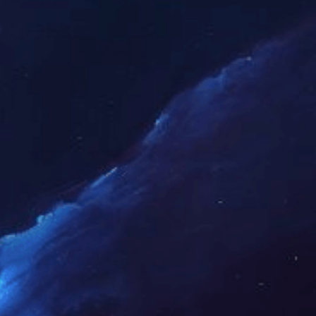
四月份足球明星风采大赏：谁将
成为绿茵场上的焦点人物
2025-12-25 03:51:39
与我分享你对足球明星的看法与
故事，让我们一起探讨他们的成
就与影响
2025-12-24 10:10:09
史上最帅气的动作足球明星盘点
他们的魅力与风采
2025-12-23 16:51:18
深圳篮球队在欧锦赛中的意识表
现分析与启示
2025-12-23 00:31:20
全球瞩目的足球巨星们的精彩人
生与成就简介
2025-12-22 06:47:50
2023年现世足球明星排行榜揭晓
谁将成为全球足坛的顶尖巨星
2025-12-21 15:09:54