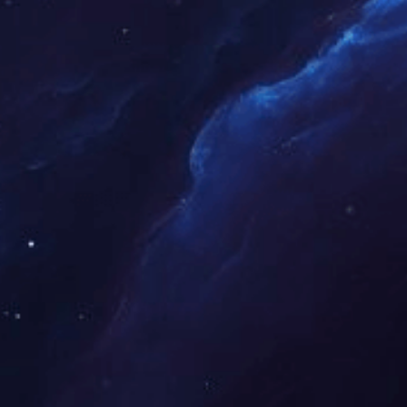
们的总冠军梦想注入了强大的动力。在接下来的赛
通过这场胜利，我们可以看到，广东男篮已经具备
们表现出了极高的竞技状态，他们的个人能力和团
持稳定的发挥，同时还需不断进行战术上的调整和
对，根据对手的特点和比赛的实际情况，及时做出
助广东男篮在面对强敌时能够更加从容自信，提升
储备。随着球队阵容的逐渐老化，年轻球员的成长
重要的作用。通过不断培养年轻球员，广东男篮不
比赛注入新鲜的血液。这样一来，球队的整体实力
强有力的保障。
的开端，更是他们冲击总冠军之路的重要一步。球
为他们的总冠军梦想提供坚实的基础。期待广东男
迷们带来更多精彩的比赛，同时也为自己的总冠军