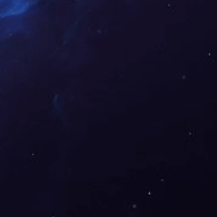
美女变装足球明星的真实身份揭
秘引发热议与关注
2025-12-20 23:22:51
足球明星被替换的背后故事揭晓
你知道是谁吗
2025-12-20 07:38:48
梦中邂逅足球明星他暗恋我心跳
加速的奇妙旅程
2025-12-19 14:51:02
足球明星与詹姆斯的相似之处揭
示了运动员的共同魅力与奋斗精
神
2025-12-16 13:17:39
导航