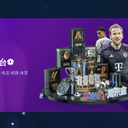
页
介绍星空综合体育
体育热点
体育明星
服务种类
体育明星
首页
体育明星