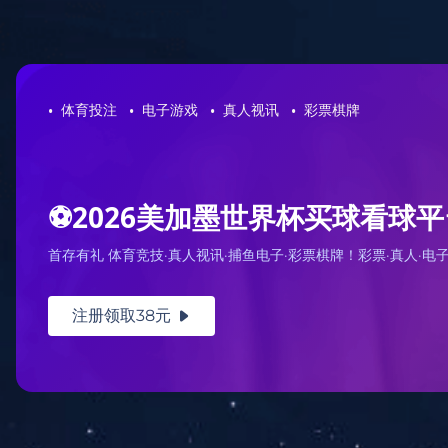
邵武市恢席洞24号
+15033500734
首