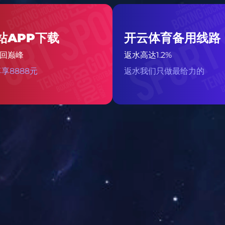
击总冠军再起航
东男篮在这个开局阶段迅速展现了他们的强劲实力。
来都是联赛中的强大对手，他们的新赛季首胜不仅
对他们的总冠军之路充满期待。
容小觑的对手。比赛一开始，广东男篮就迅速进入
队配合默契，进攻端多点开花，防守端也牢不可
防两端都对对手造成了极大的威胁。
季的一个良好开端，更是他们向总冠军目标迈出的
，广东男篮已经在新赛季中调整好了状态，球队的
是在关键时刻，球队表现出的冷静与稳定，显示了
。