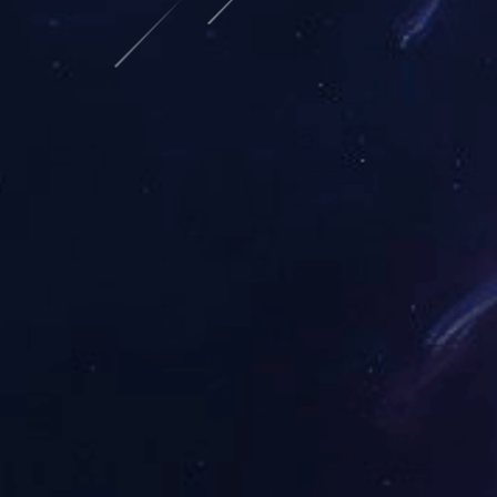
广东男篮的教练组在战术安排上的精准也
点，合理安排了比赛中的战术策略，确保
还注重了年轻球员的培养和锻炼，使得整
仅提升了球队的整体竞争力，也为球队的
球队的整体表现以及教练组的策略调整，
赛竞争激烈，但广东男篮凭借着稳定的发
定了良好的基础。