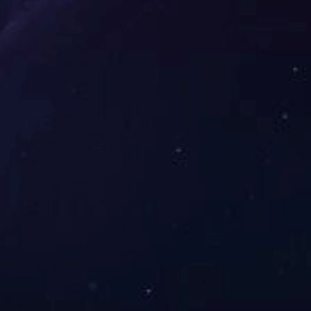
宝贵的积分，也为全队注入了新的信心与斗志。随
们的最佳状态。无论是球员的个人能力，还是整体
升。
要里程碑，也象征着他们重返荣耀的决心。接下来
球队继续保持这样的表现，未来的征程必定会充满
录，助力冲击西甲冠军
球队表现宣布大换血计划