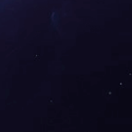
介绍星空综合体育
体育热点
体育明星
服务种类
互动星空综合体育官网