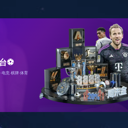
页
介绍星空综合体育
体育热点
体育明星
服务种类
体育明星
首页
体育明星