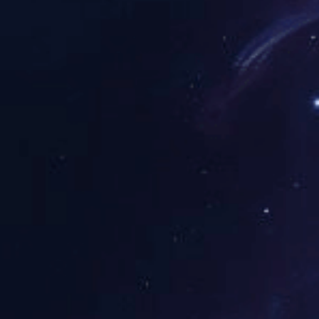
的个人表演，用速度与技巧打破对方的防
比分结束了这场胜利，整个主场沉浸在欢
教练的智慧与调整
塞维利亚本场比赛的胜利，离不开主教练
准，不仅考虑到了对手的弱点，也最大化
主教练果断调整了中前场的布置，换上了
重要的作用，带来了更多的活力与进攻威
值得一提的是，塞维利亚的防守也在这场
图通过长传与反击威胁塞维利亚的球门，
球。门将的几次关键扑救更是让球队避免
球员的精彩表现
塞维利亚的这场大胜，离不开每位球员的
发挥令人印象深刻。首先是球队的中场指
能够在关键时刻送出致命传球，为前锋创
了他的球场智慧和领导力。
锋线上的主力前锋成为了球队取胜的头号
射门技巧和冷静的心态。尤其是第二个进
友的传球后，冷静地躲过了对方两名后卫