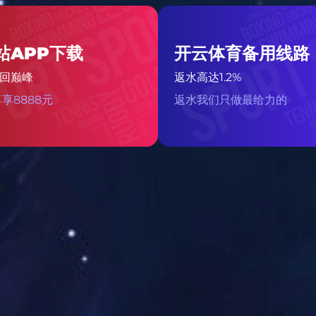
前四——重振雄风，迈向荣耀
，以一场惊艳的主场大胜重新赢得了球迷们的关
场振奋人心的胜仗，为球队注入了新的活力，也让
磨合不佳、伤病困扰以及赛程密集等诸多困难。凭
他们在这场比赛中成功击溃了对手。这场胜利不仅
志着球队正走在复兴的道路上。
对实力不容小觑的对手，球队从开场哨声响起就展
术部署得当，全队贯彻了攻守兼备的战略，充分利
配合。