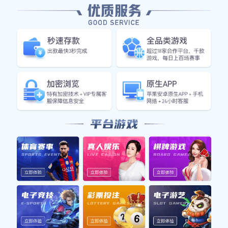
化解，半场结束时，巴拉多利德以1-0领先。
下半场开始，巴萨的主教练迅速做出了调整，将球
队的进攻重心向前移动，试图通过更高的压迫和更
多的传球来撕开对方的防线。梅西也开始加大进攻
力度，他的脚下技术和视野无疑是巴萨进攻的关键
所在。巴萨的第一个进球来自梅西的一次精彩表
现。他在禁区外接到队友的传球后，冷静地起脚射
门，皮球精准地飞入球门左下角，为巴萨扳平了比
分。