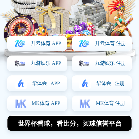
巴塞罗那客场逆转巴拉多利德，梅西
两球带领球队取得胜利
2025-06-01 15:23:07
2024年8月15日，西甲联赛第25轮迎来了一场令人
热血沸腾的比赛。巴塞罗那在客场挑战巴拉多利
德，这场比赛不仅是球迷们期待已久的焦点战，更
是对巴萨近期状态的一次重要检验。尽管巴萨在客
场作战，但他们并没有让球迷失望，凭借梅西的精
彩表现，最终在落后的情况下成功逆转，赢得了比
赛。
比赛一开始，巴拉多利德在主场的气势如虹，迅速
掌控了比赛节奏。第20分钟，巴拉多利德的前锋在
一次反击中打破僵局，为主队取得了领先。尽管巴
萨在随后的比赛中不断发动进攻，试图扳平比分，
但巴拉多利德的防线表现顽强，巴萨的进攻多次被