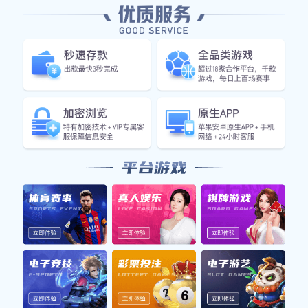
在。
最让球迷和媒体关注的，莫过于梅西在法甲的表
现。这位世界级巨星自加盟巴黎圣日耳曼以来，一
直备受瞩目。尽管梅西在前几场比赛中更多地展现
了他的组织能力和传球天赋，但进球迟迟未能到
来，引发了一些质疑声。许多人期待着他能够迅速
适应法甲的节奏，并用进球来证明自己依然是当今
足坛的王者。
梅西终于在本场比赛中找到了进球的感觉。当时，