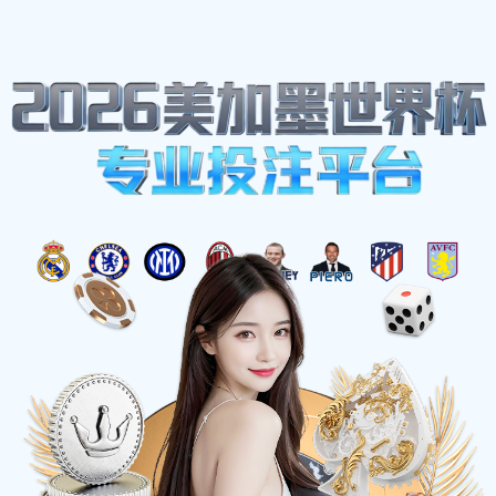
体育热点
首页
体育热点