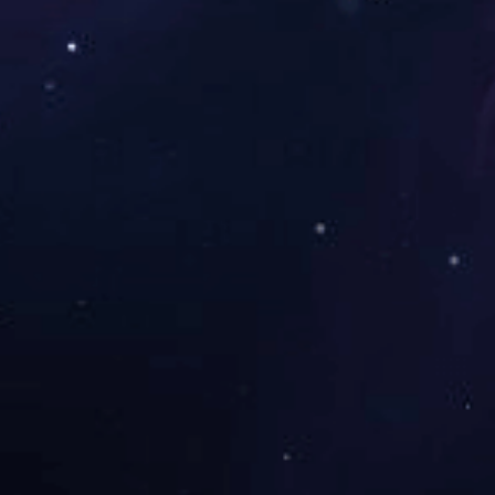
都是一次学习成长的机会，也是推动彼此
总结：
综上所述，本次山口对决松本山雅不仅是
的重要平台。从赛事背景到具体战术，再
球竞技魅力所在。在激烈竞争环境中，每
展趋势，为实现目标而不懈努力。
最终，这样一场精彩绝伦的赛事必将成为
面对挑战，就会迎来属于自己的荣耀时刻
足球盛宴！
2019年曼联对阵伯恩利
上一篇：
十月十六日法国与德国足
下一篇：