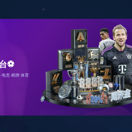
页
介绍星空综合体育
体育热点
体育明星
服务种类
体育热点
首页
体育热点