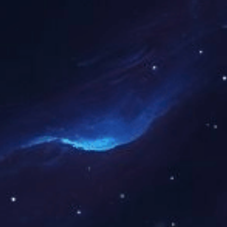
观众的不满。不过，对于松本来说这是一
扩大至2-0。这让原本就处于劣势的山
不安。
随着时间推移，尽管山口FC努力寻找机
形成有效威胁。而松本则相对冷静，通过
主队拼尽全力尝试反扑，却仍然未能改写
星空综合体育官方网站
4、未来展望
经过这场较量后的总结，对于两支球队而
好准备。对于山口FC来说，提高年轻球
配合，通过友谊赛或训练营等方式提升默
定性的建设也是他们必须面对的问题，以
而松本山雅则应继续保持目前良好的状态
过精细化管理来提升每位运动员在不同位
其他强队之间交流学习力度，将有助于其
总之，无论是胜利的一方还是失败的一方
熟与强大，为今后的挑战做好准备。这也