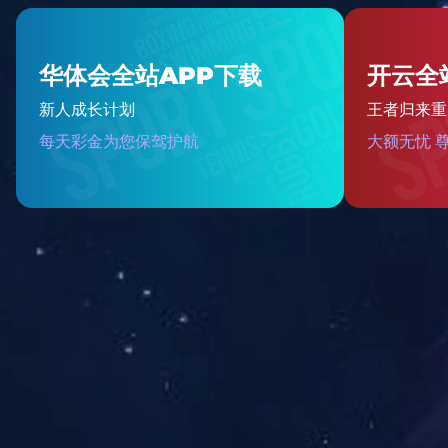
山口对决松本山雅精彩赛事回
2025-07-03 22:41:05
在日本职业足球联赛中，山口对决松本山
吸引了大量球迷的目光，尤其是在技术、
析、球队阵容与战术、关键时刻回顾及未
析。通过对比赛过程中的细节剖析，我们
他们各自的优势与不足之处。
1、比赛背景分析
山口市作为一座拥有悠久历史和丰富文化
近年来，山口FC在亚洲职业联赛中逐渐
向上的态度，不断寻求突破。而松本山雅
和快速反击著称，这使得每次交锋都成为