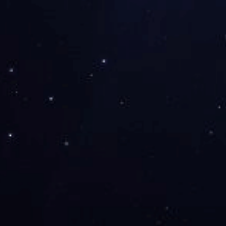
导航
首页
星空·综合(体育中国)官方网站✅🏆
『dtqcwd.com』🏆✅是世界顶级真人游戏
介绍星空综
让生活更精彩!为国内游戏玩家打造的全球
体育热点
最顶级乐趣游戏APP,提供下载、入口、首
体育明星
页、平台、登陆、官网、二十四小时专属客
服在线服务!全球最安全,最信誉,最公平的平
服务种类
台运营商!
互动星空综