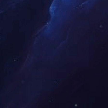
个绝佳机会，他们顺利将点球转化为进球，将比分
口FC更加难以翻盘，同时也进一步加剧了他们内心的
会，但由于体能消耗严重，加之心理压力巨大，很难
合理控制节奏来保护领先优势。在最后阶段，即便
比分，此役以2-0告终。
言，都需要认真审视自身问题，为接下来的赛季做
员的实战经验和心理素质是当务之急，同时强化整体
契度，是下一步发展的方向。此外，加强防守端稳
免再遭遇类似失利带来的困扰。
，在已取得优势基础上发掘更多潜力。他们可以通
置上的能力，从而使其更具全面性。同时，加大与
更好地适应赛季压力，为争取更高名次做好铺垫。
，都将在此役中汲取宝贵经验，让自己变得更加成
正是体育竞技精神最为可贵之处所在，每一场较量