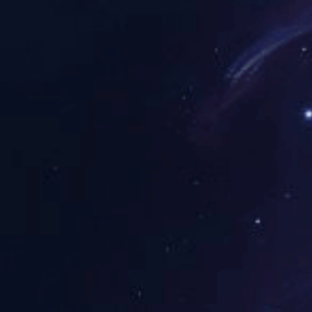
2、球队阵容与战术
从阵容上来看，山口FC在本次较量中采
并为前锋提供更多支持。然而，在实际执
所下降。同时，他们的一些年轻球员虽然
队整体运转略显迟缓。
相比之下，松本山雅选择了4312阵型
通过灵活调动中路和边路之间的关系来创
用，使得松本能够有效地打击对手薄弱环
门良机，从而给对方制造压力。
此外，两队教练团队在临场调整能力上也
根据局势变化及时做出人员调整，以应对
结果，并彰显出教练团队对于球队掌控力
3、关键时刻回顾
赛事进入下半时后，第60分钟成为转折
局。这粒进球不仅提升了客队士气，也令
攻，希望通过迅速扳平比分。然而，由于
会展开进一步攻击。
随后，在第75分钟时出现了一次争议判