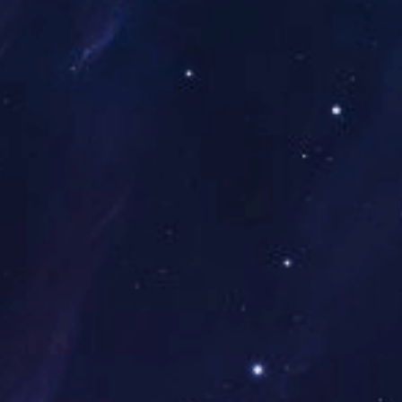
战绩起伏不定。山口FC希望借此机会提升士气，而
双方都急需一场胜利来重振信心，因此比赛前期双
场比赛也寄予厚望。无论是主场作战还是客场出
感共鸣。这种氛围不仅影响着球员们在场上的发
这场较量更加值得期待。