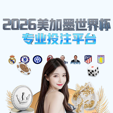
体育热点
首页
体育热点