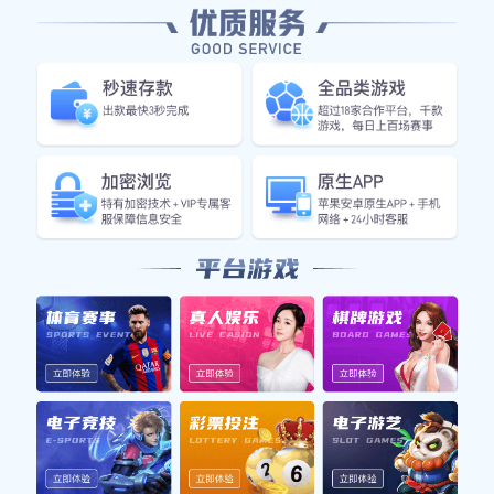
交锋中，冈山绿雉稍占上风，但胜负往往取决于当
时球队的状态。近年来，两队在各项赛事中的碰撞
都充满了戏剧性，有时甚至出现逆转翻盘的惊险局
面。
特别是在近期的一些交锋中，尽管冈山绿雉实力较
强，但东京绿茵也曾凭借顽强拼搏拿下胜利。这种
不确定性让球迷对即将到来的比赛充满期待，同时
也使得双方教练需要认真研究对手，以求找到制胜
之道。