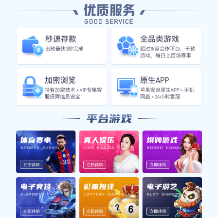
优势。然而，任何一场比赛都不能仅凭历史记录来
判断，因为足球是一项瞬息万变的运动。
回顾过去几次交锋，英格兰以其强大的技术和身体
素质压制了斯洛文尼亚。尤其是在2009年的世预赛
中，英格兰曾以2:1战胜对手，这一胜利也为他们后
续的晋级打下了基础。但与此同时，斯洛文尼亚也
展现出了不俗的反击能力，他们敢于挑战强敌，让
人对接下来的比赛充满期待。
通过这些历史交锋，我们可以看到，两队各自都有