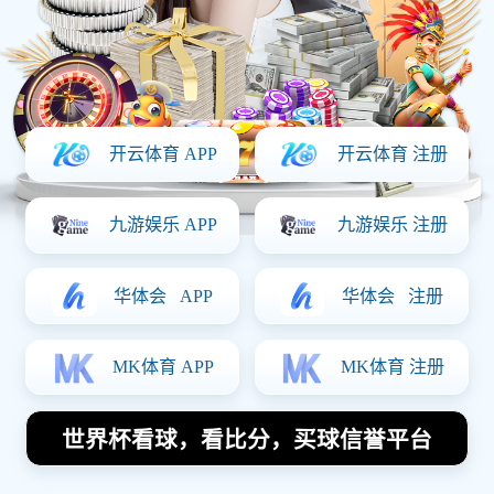
英格兰迎战斯洛文尼亚世预赛争夺晋
级名额的关键对决
2025-08-18 09:23:43
在即将到来的世预赛中，英格兰队与斯洛文尼亚队
的对决备受关注。这场比赛不仅是两队之间的一场
较量，更是争夺晋级名额的关键之战。英格兰作为
传统足球强国，在历届比赛中表现优异，而斯洛文
尼亚则在近年来逐渐崭露头角。本文将从四个方面
详细分析这场比赛的重要性，包括两队的历史交
锋、现状分析、战术布置以及球员状态等，以期为
读者呈现一幅全面而深入的赛事画卷。
1、两队历史交锋回顾
英格兰与斯洛文尼亚在国际赛场上交手的次数并不
多，但每一次对阵都充满了悬念和戏剧性。从过往
的数据来看，英格兰在面对斯洛文尼亚时通常占据