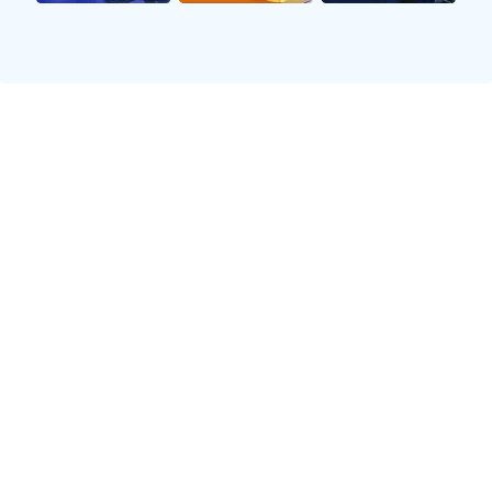
此外，两队教练在战术上的安排也颇具看点。西班
牙人的教练强调防守反击，而巴塞罗那则秉持控球
和高位压迫战略。在这样的策略碰撞下，可以预见
到一场精彩绝伦的较量即将展开。
2、比赛过程中的关键时刻
比赛开始后不久，双方就展现出了激烈的拼抢态
势。在第15分钟，西班牙人的一次反击成功撕开了
巴萨防线，由边路突破后传中，助攻队友打入首粒
进球，这一瞬间点燃了全场观众的激情，也令巴萨
感受到压力。
随后的时间里，巴萨试图通过控制中场来扭转局
面，但西班牙人的防守非常稳固，多次化解了来自