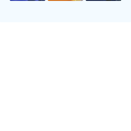
两队战术上的相互博弈，使得整场比赛跌宕起伏，
精彩纷呈。尤其是在下半场，随着体能消耗逐渐显
著，两队都开始调整阵型，以适应瞬息万变的局
势。这种灵活性展示了现代足球中对于战术变化的
重要性，而正是这些创新，让比赛增添了许多悬念
和看点。
2、激情碰撞成就经典
这场比赛不仅仅是技术和战术上的比拼，更是球员
们情感与意志的一次激烈交锋。每一次拼抢都伴随
着队员间毫不留情地冲撞，无论是身体上的碰撞还
是心理上的较量，都让观众感受到浓厚的竞争气
氛。这样的激情表现，是职业足球运动员最真实的
一面。
观众席上，支持者们挥舞着旗帜，高声呐喊，为自
己的球队加油助威，那份热忱似乎感染了整个赛