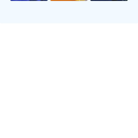
总体来看，本场对决是一场技艺高超、智慧较量的
盛宴。两支球队不仅展示了个人技术水平，还体现
了教练团队对于整体战略布局的重要性。在未来训
练中，各自需要进一步优化自身技战术，以适应更
加激烈的竞争环境。
2、心理素质的影响
心理素质在体育竞技中的重要性不言而喻。本次耐
力对决中，双方运动员面临着巨大的心理压力。在
关键时刻，一些选手因紧张而出现失误，而另一些
选手则能够保持冷静，从容应对。这种差异直接影
响了比赛结果。例如，在决定胜负的一局中，重庆
选手在领先优势下未能稳住心态，被深圳选手成功
逆转。
此外，运动员之间相互支持也是提升心理素质的重