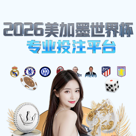
体育热点
首页
体育热点