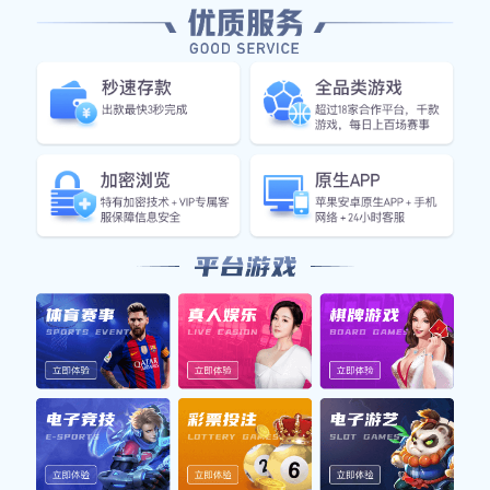
1、防守意识与基本技能
在羽毛球比赛中，防守意识是决定胜负的重要因素
之一。杭州羽毛球队注重培养队员的防守意识，使
他们在面对对手攻击时能够迅速做出反应。这种意
识不仅体现在身体移动上，还包括对场地局势和对
手动作的敏锐观察。因此，通过不断地模拟训练，
提高队员们对各种攻势的预判能力，是基础中的基
础。
除了意识的培养，基本技能也是构建有效防守体系
的重要组成部分。例如，如何正确使用挡网、推球
以及劈杀等技术，都直接影响到队员能否顺利完成
防守任务。在日常训练中，通过针对性的技术练
习，加强这些基本功，可以让队员在比赛中更加从
容不迫。