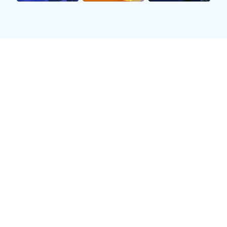
此外，个人技术与团队配合相结合也是关键。当个
别队员具备良好的个人防守能力，而全队又能形成
默契，这样才能形成强大的整体防线。因此，在训
练过程中，不仅要关注个人技能，也要重视团队协
作，让每位队员都清楚自己的角色和责任。
2、不同场景下的防守策略
羽毛球比赛中，不同场景会导致不同类型的攻势，
因此需要灵活调整相应的防守策略。例如，在对手
发高球时，后场选手需保持警觉，并做好随时回击
准备。而前场选手则需注意掩护后场，以确保整个
团队始终处于最佳位置。这种针对性的策略能够有
效减少失误，提高成功率。