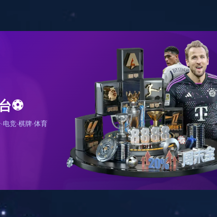
页
介绍星空综合体育
体育热点
体育明星
服务种类
体育热点
首页
体育热点