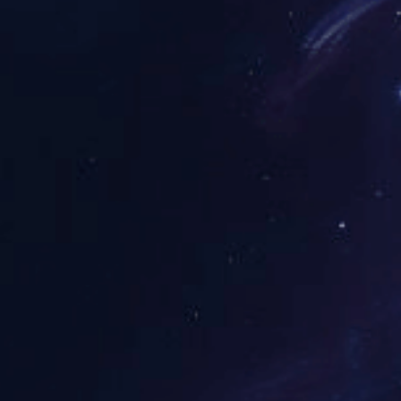
团队协作是成功竞技体育不可或缺的一部
备良好的团队合作精神。在场上，队员之
之一。例如，在一些关键时刻，队伍能迅
此外，在进攻端，队友间频繁进行无球跑
还使得整个团队更具攻击性。然而，当遇
出来，这影响了发挥。因此，加强团队间
总结而言，尽管上海网球队展现出了良好
中，应设置更多团体活动，以增强彼此之
重要。
3、心理素质分析
心理素质直接影响着运动员在关键时刻的
员的心理承受能力提出了更高要求。经过
能力，他们能够冷静面对比分落后的局面
要比赛。
然而，也有少数情况下，由于外界压力或
如，在季后赛阶段，当面对强劲竞争者时
稳定发挥。因此，加强心理训练，引入专
总体来看，提高心理素质不仅可以帮助运