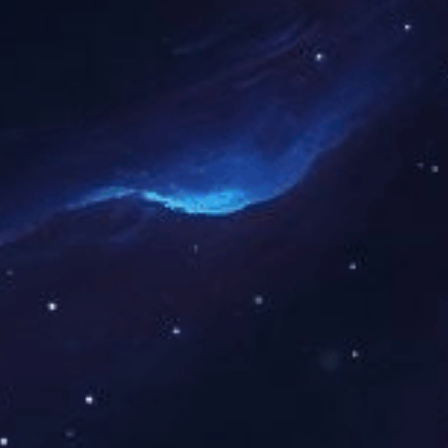
发展。因此，在训练过程中，可以增加模
压状态，以便于未来赛事中的良好表现。
星空综合体育平台
4、应变能力评估
应变能力是指运动员在瞬息万变之际做出
联赛中，上海网球队显示出了不错的问题
议时，他们通常能迅速调整状态，不因干
不过，在某些特定情况下，例如当战术被
他们虽然具备一定程度上的应变能力，但
更多变化多端的小型内部比赛，可以有效
力，使其更加成熟.
因此，加强针对性的实战演练，将有助于
际关系技能，让他们能够更加从容不迫地
总结：
综上所述，通过详细分析，我们发现上海
势，同时也存在一些短板。从战术意识到
都构成了这支优秀球队的重要组成部分。