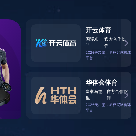
找到我们 :
互动星空综合体育官网
立即预约