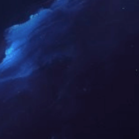
美女变装足球明星的真实身份揭
秘引发热议与关注
2025-12-20 23:22:51
足球明星被替换的背后故事揭晓
你知道是谁吗
2025-12-20 07:38:48
梦中邂逅足球明星他暗恋我心跳
加速的奇妙旅程
2025-12-19 14:51:02
足球明星与詹姆斯的相似之处揭
示了运动员的共同魅力与奋斗精
神
2025-12-16 13:17:39
导航