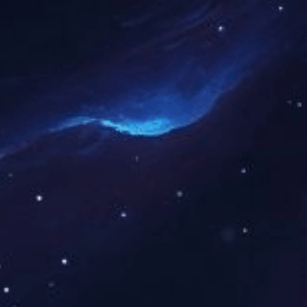
练，提高队员间默契度，并且培养他们快
渐形成了一套独特而有效的战术体系，更
星空综合体育官方网站
4、文化推广的新途径
文化推广是提升社会影响力的重要环节，
此，重庆排球队积极开展各类公益活动，
等，让更多的人了解并爱上这项运动，这
此外，通过社交媒体平台宣传赛事信息及
用短视频平台发布训练花絮及幕后故事，
播模式下，有效增强了公众对于体育事业
最后，还特别注重塑造团队形象，通过打
展示年轻人的活力，更传递出团结拼搏的
誉，更让广大市民看到了家乡体育事业蓬
总结：
综上所述，全运会期间重庆排球队取得的
结果。从科学合理的队伍建设，到扎实有
泛深入的文化推广，每一个环节都相辅相