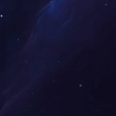
速反应能力。在这种高效协作之下，重庆排球队逐
加具备竞争优势。
也是吸引更多人参与到篮球项目中的关键因素。为
如走进校园进行讲座、示范课以及组织小型赛事
不仅丰富了当地体育文化，也增加了群众基础。
精彩瞬间，与粉丝互动，提高观众参与感。同时利
使得更多人关注并支持重庆排球的发展。在这种传
发展重要性的认知。
造特色品牌活动，比如“青春挥洒”主题赛事，不仅
信息。这种积极向上的形象不仅提升了俱乐部声
勃发展的希望。
一系列成绩，是其长期努力与坚持不懈奋斗的重要
效的青训体系，再到灵活多变的战术创新，以及广
成，共同促进着这个团队的发展壮大。