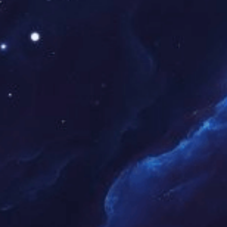
该系统致力于发现和培养年轻人才。首先，与多所
办各种形式的选拔赛及训练营，让更多年轻人参与
，也激发了孩子们对这项运动的热情。
经验双管齐下。在日常训练中，专业教练不仅教授
，通过模拟比赛等方式，让年轻选手快速适应高强
度，以减轻家庭负担，同时激励他们继续追求卓
体育事业，为重庆排球队储备了一批后备人才，为
队不断进行战术创新，以提高自身竞争力。其中一
比赛录像进行详细分析，找出自身及对手在攻防上
战术安排。
，与知名教练进行交流合作，引进一些先进战术理
等策略，使得整个团队在比赛中更加灵活多变。这
够游刃有余。
合也是关键。通过定期开展模拟比赛和技战术演