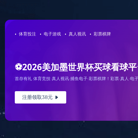
邵武市恢席洞24号
+15033500734
首