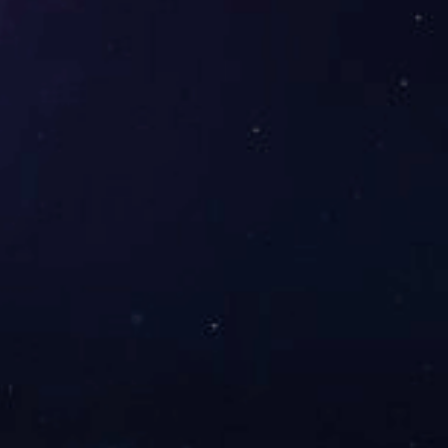
这种转型与突破精神，不断迎接新的挑战，实现更
更是推动地方体育事业发展的先锋力量，将继续谱
析与发展趋势探讨
与成就揭秘，谁是你心中的球场英雄
网站地图
XML