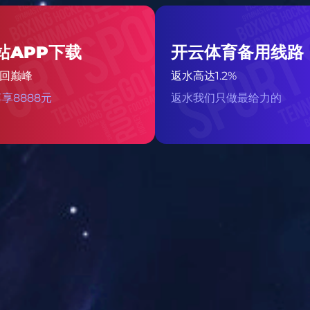
如何实现转型与突破的奋斗历程
历了显著的转型与突破，展现出顽强拼搏的精神和
阐述这一奋斗历程，包括队伍建设、青训体系、战
过科学合理的队伍建设，提升了整体竞技水平；其
鲜血液；第三，在战术创新上不断挑战自我，以适
推广，增强了社会对排球运动的认同感与支持。全
带来了新的发展机遇与成就。
模式，以确保每位队员都能充分发挥自己的潜力。
性化训练方案，使得选手们在技术上得到全面提
人能力，也增强了整个团队的凝聚力。