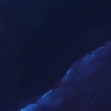
四月份足球明星风采大赏：谁将
成为绿茵场上的焦点人物
2025-12-25 03:51:39
与我分享你对足球明星的看法与
故事，让我们一起探讨他们的成
就与影响
2025-12-24 10:10:09
史上最帅气的动作足球明星盘点
他们的魅力与风采
2025-12-23 16:51:18
深圳篮球队在欧锦赛中的意识表
现分析与启示
2025-12-23 00:31:20
全球瞩目的足球巨星们的精彩人
生与成就简介
2025-12-22 06:47:50
2023年现世足球明星排行榜揭晓
谁将成为全球足坛的顶尖巨星
2025-12-21 15:09:54