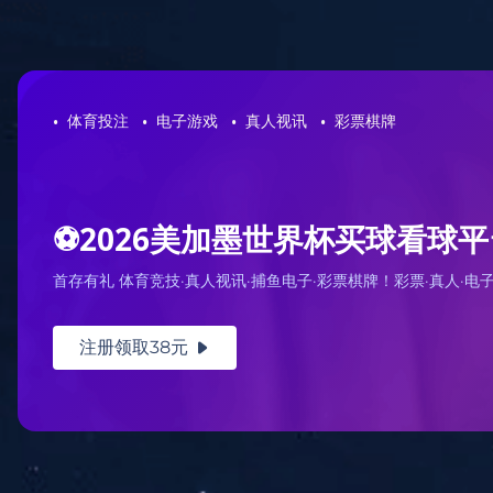
邵武市恢席洞24号
+15033500734
首