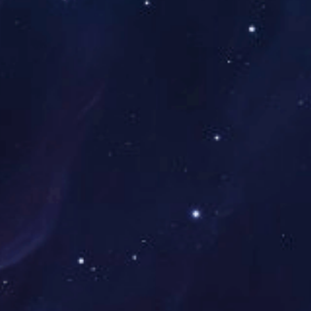
员，保持冷静，合理分配体力，确保在比赛的不同
调整。教练应根据比赛的实际情况，及时做出战术
，保持比赛的主动权。
。初中生球队应根据自身的特点和对手的情况，选