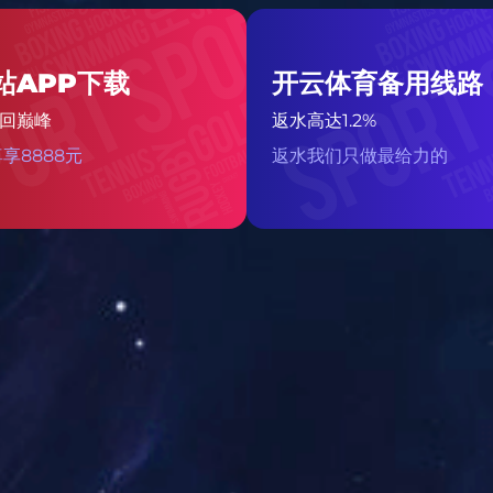
术解读提升球队整体表现
战术解读，旨在提升球队整体表现。通过对比赛的
素质等四个方面的深入探讨，帮助教练和球员更好
，从而在比赛中取得更好的成绩。文章将结合实际
队协作，提升球队的竞技水平，最终实现胜利的目
升球队表现的基础。教练需要在赛前对对手的战术
相应的应对策略。通过对比赛录像的回放，教练可
进行针对性调整。
控制。初中生球员在比赛中往往容易受到情绪的影