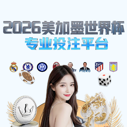
体育热点
首页
体育热点