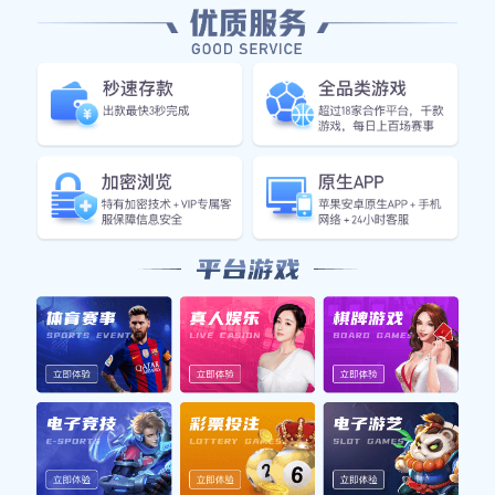
绩，首先得益于其卓越的团队协作能力。每位球员
都充分理解自己的角色，并在场上相互配合，无论
是进攻还是防守，都能形成有效的联动。这种默契
使得他们在比赛中可以快速调整战术，提高整体作
战效率。
此外，教练组也非常重视团队精神的培养，通过各
种训练和团队活动增强队员之间的信任感和凝聚
力。这样的氛围不仅提升了整体士气，还让每位球
员在面对压力时更能够依赖队友，从而发挥出最佳
状态。