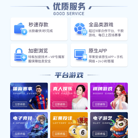
对于许多昔日足球明星而言，选择在中国踢球最直
接的原因就是经济回报。在欧洲或其他地区，他们
可能已经达到了职业生涯的巅峰，但随着年龄增
长，薪水水平逐渐下降。而在中国，俱乐部愿意为
经验丰富且有知名度的老将支付高额薪水，这无疑
是一个吸引人的条件。
例如，一些曾经效力于顶级联赛的球员，在离开了
原来的球队之后，发现自己不仅可以获得更高的工
资，同时还能享受到更好的生活条件。这让他们即
使在职业生涯末期，也能保持相对优越的生活水
平，从而吸引了众多老将前来。