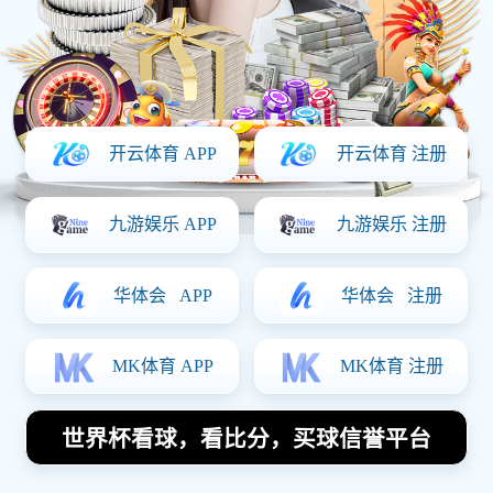
昔日足球明星为何选择在中国踢球生
活艰辛背后的故事揭秘
2025-12-02 17:35:32
随着中国足球的发展，越来越多的昔日足球明星选
择来到中国踢球。这一现象引起了广泛的关注与讨
论。本文将从多个角度深入剖析这些足球明星为何
选择在中国踢球的原因，揭示他们背后生活艰辛的
故事。首先，将探讨经济因素对他们选择的重要
性；其次，将分析职业生涯转型中的挑战；接着，
讨论文化适应与生活环境的影响；最后，将聚焦媒
体曝光与个人品牌建设如何驱动他们在中国发展的
决策。通过这些方面，我们能够更全面地理解那些
曾经辉煌的足球明星们，在这个新的环境中所面临
的机遇与困境。
1、经济回报的重要性