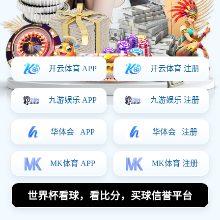
足球明星防守最佳阵容解析揭示顶级
球员的防守技巧与战术配合
2025-12-05 07:31:13
本文将深入分析足球明星防守最佳阵容，揭示顶级
球员在防守方面的技巧与战术配合，帮助读者更好
地理解足球防守的重要性和复杂性。文章将从四个
方面进行详细阐述：首先探讨明星球员的个人防守
技能，包括截断、贴身盯人等基本技术；其次分析
其在团队中的协作与配合，如何通过默契的沟通和
信任来提升整体防守效果；第三部分将关注不同战
术体系下球员的适应能力及其对比赛节奏的影响；
最后，我们还将讨论心理素质对顶级球员防守表现
的重要性。这些内容不仅让我们看到明星球员在场
上的精彩表现，更能深刻理解他们背后的努力与智
慧。