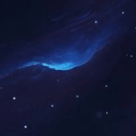
的形象。
这种影响力不仅体现在国内，也引起国际
逐渐成为连接东西方文化交流的重要桥梁
特魅力，从而促进不同文化之间的理解与
星空综合体育
4、个人挑战：生活与压力
尽管取得了诸多成就，但这些明星也面临
体上的压力，同时，他们必须承受来自媒
示，外界对他的期待让他感到无形负担，
与此同时，一些球员还要面对家庭生活的
家人相处的时间。本田圭佑坦言，在忙碌
让他感到困扰。然而，他们依然努力寻找
然而，通过迎接各种挑战，这些球星逐渐
们明白，无论经历多少风雨，只要坚持下
总结：
揭开神秘面纱，我们看到的不仅是日本足
斗。从成长历程到职业生涯，这些运动员