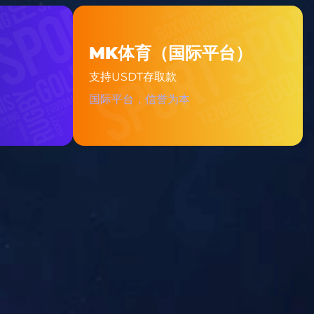
最新资讯
最新转场足球明星名单揭晓引发
球迷热议与期待
2026-01-09 21:06:29
从巅峰到谷底足球明星背后的悲
惨人生故事揭秘
2026-01-04 16:50:03