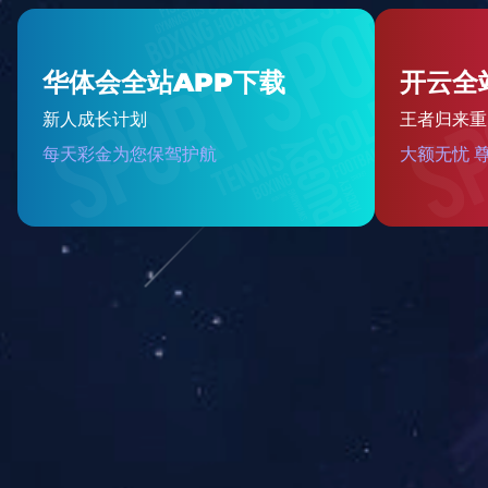
揭开神秘面纱日本足球明星背
2025-12-05 18:50:35
日本足球在国际舞台上的崛起，离不开一
团队合作精神，更在背后有着许多不为人
破了传统界限，将日本足球推向了世界。
的神秘面纱，包括他们的成长历程、职业
的挑战与成就。通过这些角度，我们希望
他们在日本足球史上的重要地位。
1、成长历程：艰辛而辉煌
许多日本足球明星的成长经历都充满了挑
力，但这个过程并非一帆风顺。以中村俊
太多经济支持。然而，他凭借自己的努力