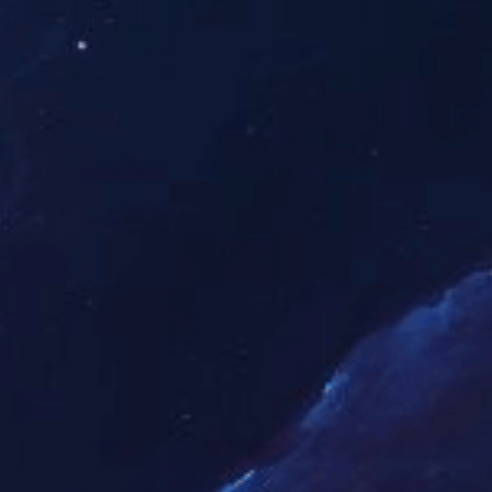
四月份足球明星风采大赏：谁将
成为绿茵场上的焦点人物
2025-12-25 03:51:39
与我分享你对足球明星的看法与
故事，让我们一起探讨他们的成
就与影响
2025-12-24 10:10:09
史上最帅气的动作足球明星盘点
他们的魅力与风采
2025-12-23 16:51:18
深圳篮球队在欧锦赛中的意识表
现分析与启示
2025-12-23 00:31:20
全球瞩目的足球巨星们的精彩人
生与成就简介
2025-12-22 06:47:50
2023年现世足球明星排行榜揭晓
谁将成为全球足坛的顶尖巨星
2025-12-21 15:09:54