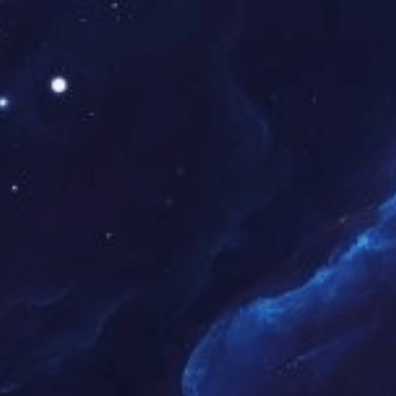
令人难忘的瞬间。例如，在2002年世界杯上，日
佼佼者。而当时效力于球队的小野伸二，则以其卓越
赛不仅是个人荣誉，更是整个国家足球发展的里程
表现也同样令人瞩目。他的一记精彩进球，不仅使球队
想。这样的高光时刻，让这些明星们不仅仅是运动
经历伤病、状态起伏等考验。但正是这些磨砺，让
愈加珍贵。对于这些明星来说，每一次比赛都是一
们还积极参与社会活动，对文化传播产生积极影
，通过设立青训营培养年轻球员，为当地社区发展
生轨迹，因此决心将自己的经验传递下去。
利用自己的名气推动各类公益活动，以帮助那些需
任回馈社会，而这也进一步提升了他在公众心目中