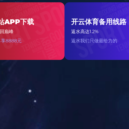
后的不为人知故事与成就
批杰出的球员，他们不仅在场上展现出色的技术和
知的故事与成就。这些足球明星通过努力奋斗，打
在本文中，我们将从四个方面来揭开这些明星背后
生涯中的重要时刻、对社会的影响以及个人生活中
能够深入了解他们如何成为今天的传奇人物，以及
战。他们大多数是在青少年时期便展现出极大的潜
辅为例，他从小生活在一个普通家庭，父母并没有
和对足球的热爱，在学校球队中脱颖而出，并最终