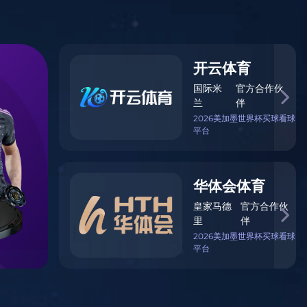
找到我们 :
互动星空综合体育官网
立即预约