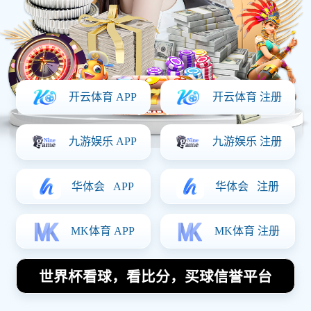
女孩与足球明星面对面时的心情与对
话瞬间分享
2025-12-14 12:47:16
本文将围绕“女孩与足球明星面对面时的心情与对话
瞬间分享”这一主题进行深入探讨。通过描绘女孩与
她崇拜的足球明星相遇时的心情变化、对话瞬间以
及所引发的情感波动，展现出偶像崇拜和青春梦想
交织下的美好时刻。文章首先分析了女孩面对偶像
时的紧张和期待，接着探讨了两人之间互动带来的
喜悦和惊喜，再之后深入讨论了这次相遇对女孩未
来生活的积极影响，最后总结了这种特殊经历在成
长过程中的重要性。整篇文章将以生动细腻的语言
展现这一充满梦想与激情的瞬间。
1、紧张与期待交织
当一个普通女孩站在自己崇拜已久的足球明星面