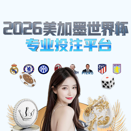
体育热点
首页
体育热点