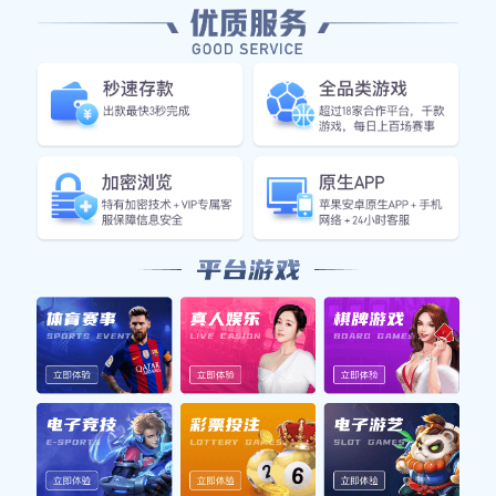
球员能够迅速适应球队，并在即将到来的赛季中发
挥重要作用。”
在湖人队的计划中，这些新加盟的球员将填补球队
的空缺，特别是在控球和外线投射方面。丹吉洛·拉
塞尔曾在2015年以榜眼身份被湖人选中，他的回归
让很多湖人球迷倍感期待。拉塞尔以其卓越的组织
能力和得分能力闻名，他的加盟将极大地提升湖人
队的进攻效率。
与此马利克·比斯利的到来也为湖人队的三分射手群