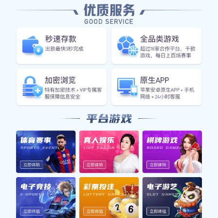
员们在比赛中所展现出的灵活性和反应速度，充分
体现了他们对运动的热爱与执着。
此外，运动员们在比赛中的心理素质也至关重要。
在高压的环境下，他们能够保持冷静，做出正确的
判断。这种心理素质的培养，往往需要在平时的训
练中不断磨练。正是这种对自我的严格要求，使得
他们在关键时刻能够把握住机会，展现出无与伦比
的竞技风采。
最后，运动员们的身体素质也是他们成功的关键。