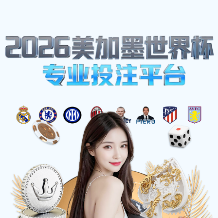
体育热点
首页
体育热点