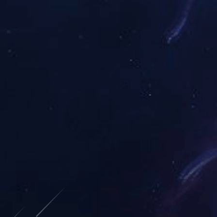
第二节比赛中，雄鹿队逐渐找回了感觉。
攻端，他们开始通过更多的团队配合来寻
移，雄鹿队的防守反击逐渐奏效，他们在半
中场休息时，雄鹿队的更衣室内气氛紧张
要性，并鼓励球员们继续保持高昂的斗志
转局势。