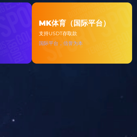
最新资讯
最新转场足球明星名单揭晓引发
球迷热议与期待
2026-01-09 21:06:29
从巅峰到谷底足球明星背后的悲
惨人生故事揭秘
2026-01-04 16:50:03