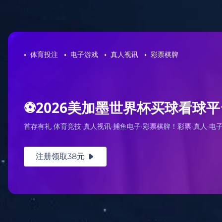
邵武市恢席洞24号
+15033500734
首