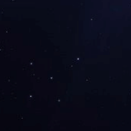
导航
首页
星空·综合(体育中国)官方网站✅🏆
『dtqcwd.com』🏆✅是世界顶级真人游戏
介绍星空综
让生活更精彩!为国内游戏玩家打造的全球
体育热点
最顶级乐趣游戏APP,提供下载、入口、首
体育明星
页、平台、登陆、官网、二十四小时专属客
服在线服务!全球最安全,最信誉,最公平的平
服务种类
台运营商!
互动星空综