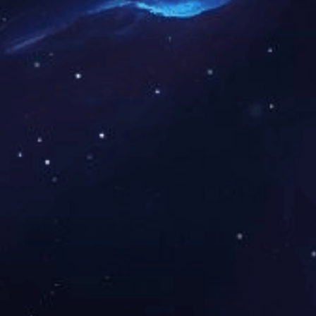
这场胜利对于雄鹿队来说意义重大。它极
他们展现出了顽强的斗志和出色的团队配
队在战术上的成功调整也为他们提供了宝
行力都得到了充分的验证，这无疑会增强
对于热火队来说，这场失利虽然令人遗憾
的比赛中加强防守，减少失误，同时找到
样，他们才能在接下来的比赛中扳回一城
这场比赛是一场高水平的对决，两队都展
球迷来说，这无疑是一场视觉和精神的双
目以待，看看谁能最终在东部决赛中脱颖
尼克斯客场惜败篮网遗憾
上一篇：
太阳胜魔术，维克多-奥拉
下一篇：