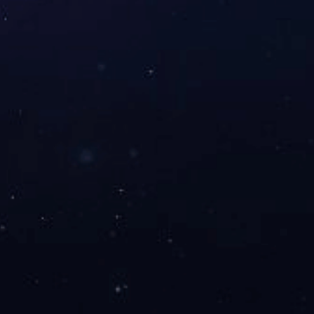
网站地图
XML
合体育
合体育官网