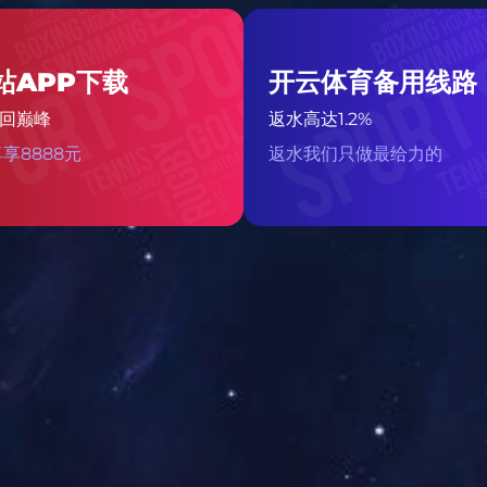
闪耀，未来可期
欧洲新星布弗里。这一签约消息如同一颗重磅炸
大波。作为一名在欧洲赛场上表现出色的年轻球员，
液，也让人们对球队未来的表现充满期待。
在高水平的篮球氛围中成长。他的篮球天赋早在青
篮球智商，他迅速成为欧洲篮坛的耀眼新星。无论
令人惊叹的潜力。他灵活的身手、敏锐的判断力以
能。
重建过程中的重要一步。近年来，火箭队一直在寻
来重振球队雄风。布弗里的到来，恰好符合了球队
整体战术体系高度契合，为球队未来的发展提供了