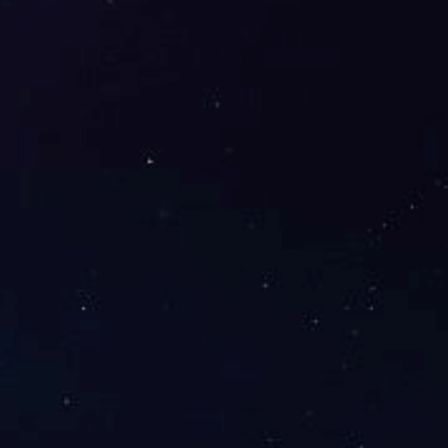
介绍星空综合体育
体育热点
体育明星
服务种类
互动星空综合体育官网