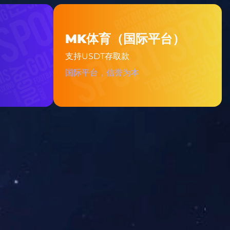
最新资讯
最新转场足球明星名单揭晓引发
球迷热议与期待
2026-01-09 21:06:29
从巅峰到谷底足球明星背后的悲
惨人生故事揭秘
2026-01-04 16:50:03