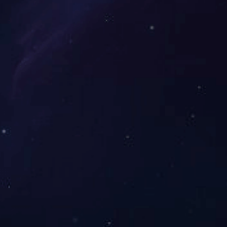
迪波复出表现一般
，继续保持胜势
网站地图