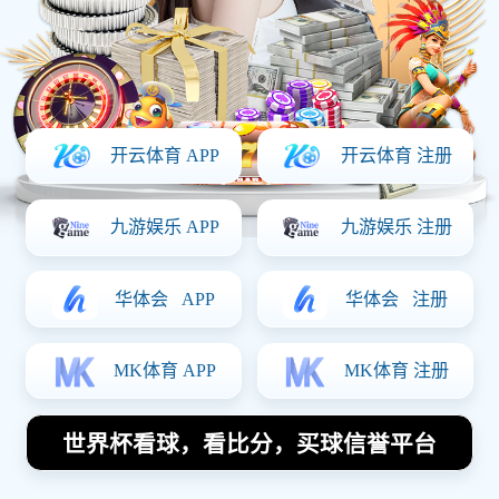
德甲大战：斯图加特与美因茨3-3战
平，攻防交替激烈！
2025-06-10 18:12:07
足球是一项能够点燃激情、激发斗志的运动，而在
2024年的德甲联赛中，斯图加特与美因茨之间的一
场3-3平局，再次向全世界展示了这项运动的魅力。
这场比赛不仅充满了攻防两端的激烈对抗，还充斥
着无数次令人屏息的瞬间。斯图加特和美因茨这两
支球队在本场比赛中展现出的高超技艺与顽强斗
志，充分体现了德甲联赛的高水平和竞争激烈性。
比赛一开始，斯图加特就展现出了他们强大的攻击
力。比赛的第15分钟，斯图加特前锋在中场接球
后，利用速度优势，快速突破美因茨的防线，并以
一脚精准的低射将皮球送入对方网窝，1-0！这个进
球瞬间点燃了全场球迷的热情，而斯图加特也一度