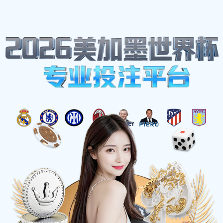
体育热点
首页
体育热点