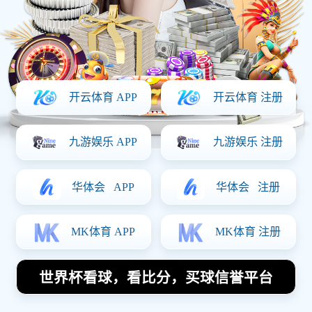
火箭队与雷霆队复赛精彩对决全场战
报及精彩瞬间回顾
2025-08-11 22:07:43
在近期的NBA复赛中，火箭队与雷霆队展开了一场
备受瞩目的精彩对决。本场比赛不仅吸引了众多球
迷的关注，更是成为了双方实力和战术的一次全面
碰撞。火箭队凭借其独特的进攻风格，展现了令人
惊叹的投射能力，而雷霆队则以灵活多变的防守策
略，力求在比赛中占据上风。整场比赛高潮迭起，
精彩瞬间不断，各大球员纷纷贡献出色表现，为观
众呈现了一场视觉盛宴。本文将从比赛概况、关键
球员表现、战术分析以及比赛影响等四个方面，对
火箭队与雷霆队的复赛进行详细回顾与分析。
1、比赛概况
本场比赛于夜晚正式拉开帷幕，两支球队都以饱满