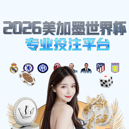
体育明星
首页
体育明星