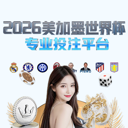
体育明星
首页
体育明星