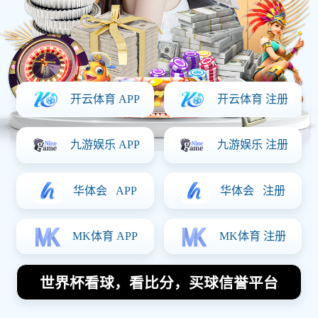
巴西与塞内加尔精彩对决录像回顾及
赛后分析
2025-09-12 16:49:47
在这场备受瞩目的国际友谊赛中，巴西与塞内加尔
展开了一场精彩的对决。这场比赛不仅展示了双方
球队的技战术水平，也成为球迷们热议的话题。本
文将从以下四个方面进行详细回顾和分析：比赛过
程中的关键时刻、双方球队的战术安排、球员表现
的亮点，以及赛后的总结与未来展望。通过这些分
析，我们将更深入地理解这场比赛的意义及其对两
支球队未来发展的影响。
1、比赛过程中的关键时刻
本场比赛开局阶段，巴西队迅速进入状态，通过高
压逼抢和快速传递掌控了场上主动权。在第15分
钟，巴西队的一次快速反击打破了僵局，前锋凭借